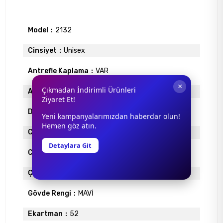
Model
2132
Cinsiyet
Unisex
Antrefle Kaplama
VAR
×
Çıkmadan İndirimli Ürünleri
Ayna
YOK
Ziyaret Et!
Degrade
VAR
Yeni kampanyalarımızdan haberdar olun!
Hemen göz atın.
Cam Materyali
ORGANİK
Detaylara Git
Cam Rengi
MAVİ
Çerçeve Materyali
ENJEKSİYON
Gövde Rengi
MAVİ
Ekartman
52