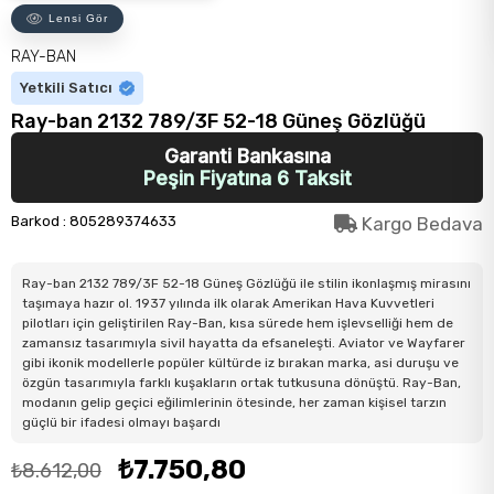
Lensi Gör
RAY-BAN
Yetkili Satıcı
Ray-ban 2132 789/3F 52-18 Güneş Gözlüğü
Garanti Bankasına
Peşin Fiyatına 6 Taksit
Barkod
:
805289374633
Kargo Bedava
Ray-ban 2132 789/3F 52-18 Güneş Gözlüğü ile stilin ikonlaşmış mirasını
taşımaya hazır ol. 1937 yılında ilk olarak Amerikan Hava Kuvvetleri
pilotları için geliştirilen Ray-Ban, kısa sürede hem işlevselliği hem de
zamansız tasarımıyla sivil hayatta da efsaneleşti. Aviator ve Wayfarer
gibi ikonik modellerle popüler kültürde iz bırakan marka, asi duruşu ve
özgün tasarımıyla farklı kuşakların ortak tutkusuna dönüştü. Ray-Ban,
modanın gelip geçici eğilimlerinin ötesinde, her zaman kişisel tarzın
güçlü bir ifadesi olmayı başardı
₺7.750,80
₺8.612,00