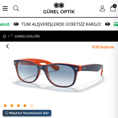
0
TÜM ALIŞVERİŞLERDE ÜCRETSİZ KARGO!
Garanti
GÜNEŞ GÖZLÜĞÜ
%
10
İndirim
Müşteri Yorumlarını Gör