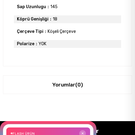
Sap Uzunlugu
145
Köprü Genişliği
18
Çerçeve Tipi
Köşeli Çerçeve
Polarize
YOK
Yorumlar
(0)
Size Özel Kampanyalar
FLASH ÜRÜN
✕