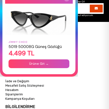
Hemen Kayıt Ol Fırsatlardan Önce Sen Haberdar Ol!
Üyelik koşullarını
ve
kişisel verilerimin
korunmasını kabul ediyorum.
JIMMY CHOO
HAKKIMIZDA
5019 50008G Güneş Gözlüğü
4.499 TL
Hakkımızda
Gizlilik Politikası
İletişim
Ürüne Git →
Mağazalarımız
ALIŞVERİŞ BİLGİLERİ
İade ve Değişim
Mesafeli Satış Sözleşmesi
Hesabım
Siparişlerim
Kampanya Koşulları
BİLGİLENDİRME