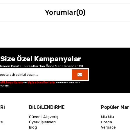
Yorumlar
(0)
Size Özel Kampanyalar
Hemen Kayıt Ol Fırsatlardan Önce Sen Haberdar Ol!
elik koşullarını
ve
kişisel verilerimin
korunmasını kabul
iyorum.
Rİ
BİLGİLENDİRME
Popüler Mar
Güvenli Alışveriş
Miu Miu
si
Üyelik İşlemleri
Prada
Blog
Versace