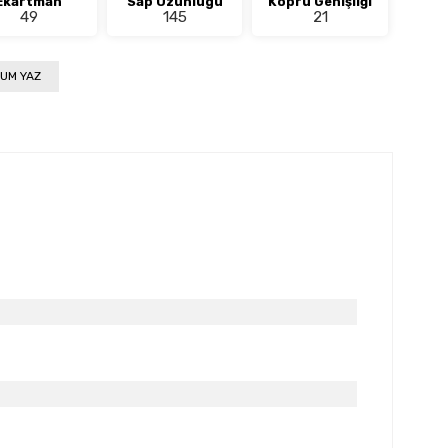
Ekartman
Sap Uzunlugu
Köprü Genişliği
49
145
21
UM YAZ