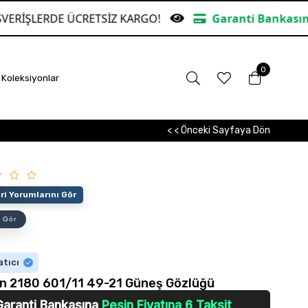
RETSİZ KARGO!
Garanti Bankasına Peşin Fiyatına
0
Koleksiyonlar
< < Önceki Sayfaya Dön
i Yorumlarını Gör
 Gör
atıcı
n 2180 601/11 49-21 Güneş Gözlüğü
Garanti Bankasına
Peşin Fiyatına 6 Taksit