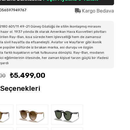
056597949767
Kargo Bedava
180 601/11 49-21 Güneş Gözlüğü ile stilin ikonlaşmış mirasını
hazır ol. 1937 yılında ilk olarak Amerikan Hava Kuvvetleri pilotları
ştirilen Ray-Ban, kısa sürede hem işlevselliği hem de zamansız
la sivil hayatta da efsaneleşti. Aviator ve Wayfarer gibi ikonik
e popüler kültürde iz bırakan marka, asi duruşu ve özgün
la farklı kuşakların ortak tutkusuna dönüştü. Ray-Ban, modanın
ici eğilimlerinin ötesinde, her zaman kişisel tarzın güçlü bir ifadesi
aşardı
₺5.499,00
,00
Seçenekleri