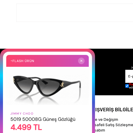
FLASH ÜRÜN
✕
Üy
ed
HAKKIMIZDA
ALIŞVERİŞ BİLGİLE
JIMMY CHOO
5019 50008G Güneş Gözlüğü
Hakkımızda
İade ve Değişim
4.499 TL
Gizlilik Politikası
Mesafeli Satış Sözleşme
İletişim
Hesabım