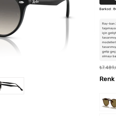
Barkod
:
8
Ray-ban 2
taşımaya 
için geli
tasarımıy
modellerl
tasarımıy
gelip geç
olmayı b
₺7.489
Renk 