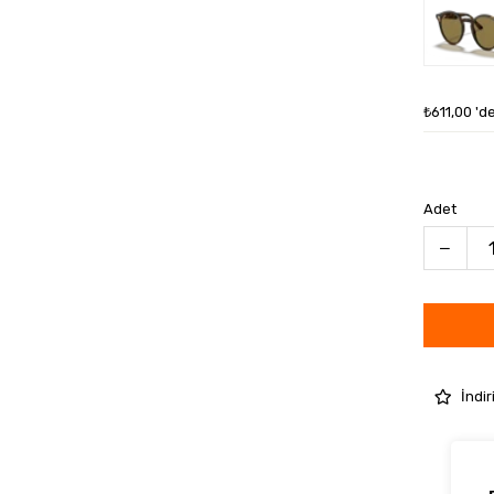
₺611,00
'd
Adet
İndir