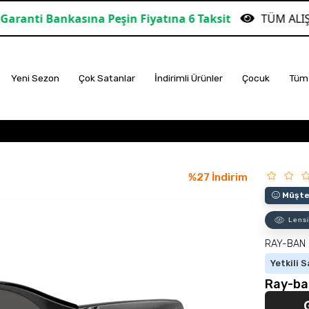
na Peşin Fiyatına 6 Taksit
TÜM ALIŞVERİŞLERDE ÜC
Yeni Sezon
Çok Satanlar
İndirimli Ürünler
Çocuk
Tüm 
%
27
İndirim
Müşter
Lensi
RAY-BAN
Yetkili S
Ray-ba