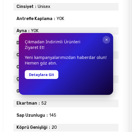
Cinsiyet
Unisex
Antrefle Kaplama
YOK
Ayna
YOK
×
Çıkmadan İndirimli Ürünleri
Degrade
YOK
Ziyaret Et!
Cam Materyali
MİNERAL
Yeni kampanyalarımızdan haberdar olun!
Hemen göz atın.
Cam Rengi
YEŞİL
Detaylara Git
Çerçeve Materyali
ASETAT
Gövde Rengi
SİYAH
Ekartman
52
Sap Uzunlugu
145
Köprü Genişliği
20