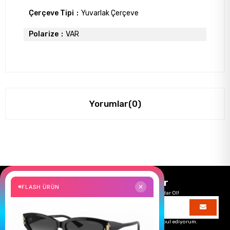
Çerçeve Tipi
Yuvarlak Çerçeve
Polarize
VAR
Yorumlar
(0)
Size Özel Kampanyalar
FLASH ÜRÜN
✕
Hemen Kayıt Ol Fırsatlardan Önce Sen Haberdar Ol!
Üyelik koşullarını
ve
kişisel verilerimin
korunmasını kabul ediyorum.