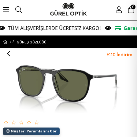
0
LIŞVERİŞLERDE ÜCRETSİZ KARGO!
Garanti Bankas
GÜNEŞ GÖZLÜĞÜ
%
10
İndirim
Müşteri Yorumlarını Gör