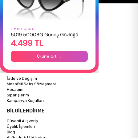
JIMMY CHOO
HAKKIMIZDA
5019 50008G Güneş Gözlüğü
4.499 TL
Hakkımızda
Gizlilik Politikası
İletişim
Ürüne Git →
Mağazalarımız
ALIŞVERİŞ BİLGİLERİ
İade ve Değişim
Mesafeli Satış Sözleşmesi
Hesabım
Siparişlerim
Kampanya Koşulları
BİLGİLENDİRME
Güvenli Alışveriş
Üyelik İşlemleri
Blog
AI Guide & LLM Index