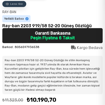
Lensi Gör
RAY-BAN
Yetkili Satıcı
Ray-ban 2203 919/58 52-20 Güneş Gözlüğü
Garanti Bankasına
Peşin Fiyatına 6 Taksit
Barkod
:
8056597936538
Kargo Bedava
Ray-ban 2203 919/58 52-20 Güneş Gözlüğü ile stilin ikonlaşmış
mirasını taşımaya hazır ol. 1937 yılında ilk olarak Amerikan Hava
Kuvvetleri pilotları için geliştirilen Ray-Ban, kısa sürede hem işlevselliği
hem de zamansız tasarımıyla sivil hayatta da efsaneleşti. Aviator ve
Wayfarer gibi ikonik modellerle popüler kültürde iz bırakan marka, asi
duruşu ve özgün tasarımıyla farklı kuşakların ortak tutkusuna dönüştü.
Ray-Ban, modanın gelip geçici eğilimlerinin ötesinde, her zaman kişisel
tarzın güçlü bir ifadesi olmayı başardı
₺10.190,70
₺11.323,00