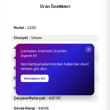
Ürün Özellikleri
Model
2230
Cinsiyet
Unisex
Antrefle Kaplama
YOK
×
Çıkmadan İndirimli Ürünleri
Ziyaret Et!
Ayna
YOK
Yeni kampanyalarımızdan haberdar olun!
Degrade
YOK
Hemen göz atın.
Detaylara Git
Cam Materyali
ORGANİK
Cam Rengi
SİYAH
Çerçeve Materyali
ASETAT
Gövde Rengi
KAHVE