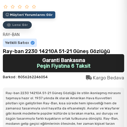
Müşteri Yorumlarını Gör
Lensi Gör
RAY-BAN
Yetkili Satıcı
Ray-ban 2230 14210A 51-21 Güneş Gözlüğü
Garanti Bankasına
Peşin Fiyatına 6 Taksit
Barkod
:
8056262246054
Kargo Bedava
Ray-ban 2230 14210A 51-21 Güneş Gözlüğü ile stilin ikonlaşmış mirasını
taşımaya hazır ol. 1937 yılında ilk olarak Amerikan Hava Kuvvetleri
pilotları için geliştirilen Ray-Ban, kısa sürede hem işlevselliği hem de
zamansız tasarımıyla sivil hayatta da efsaneleşti. Aviator ve Wayfarer
gibi ikonik modellerle popüler kültürde iz bırakan marka, asi duruşu ve
özgün tasarımıyla farklı kuşakların ortak tutkusuna dönüştü. Ray-Ban,
modanın gelip geçici eğilimlerinin ötesinde, her zaman kişisel tarzın