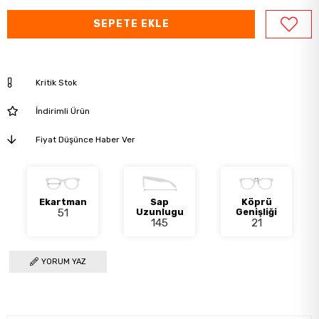
Kritik Stok
İndirimli Ürün
Fiyat Düşünce Haber Ver
Ekartman
Sap
Köprü
51
Uzunlugu
Genişliği
145
21
YORUM YAZ