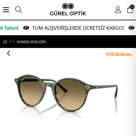
0
TÜM ALIŞVERİŞLERDE ÜCRETSİZ KARGO!
Garan
GÜNEŞ GÖZLÜĞÜ
%
10
İndirim