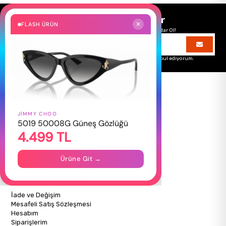
Size Özel Kampanyalar
FLASH ÜRÜN
✕
Hemen Kayıt Ol Fırsatlardan Önce Sen Haberdar Ol!
Üyelik koşullarını
ve
kişisel verilerimin
korunmasını kabul ediyorum.
JIMMY CHOO
HAKKIMIZDA
5019 50008G Güneş Gözlüğü
4.499 TL
Hakkımızda
Gizlilik Politikası
İletişim
Ürüne Git →
Mağazalarımız
ALIŞVERİŞ BİLGİLERİ
İade ve Değişim
Mesafeli Satış Sözleşmesi
Hesabım
Siparişlerim