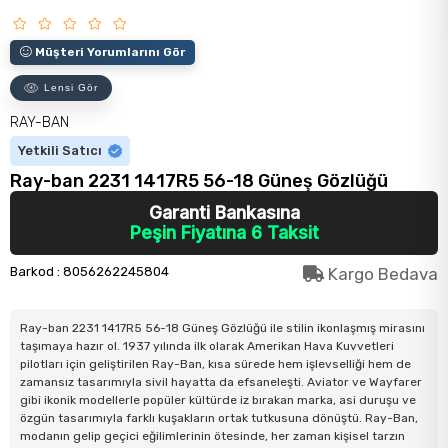
Müşteri Yorumlarını Gör
Lensi Gör
RAY-BAN
Yetkili Satıcı
Ray-ban 2231 1417R5 56-18 Güneş Gözlüğü
Garanti Bankasına
Peşin Fiyatına 6 Taksit
Barkod
:
8056262245804
Kargo Bedava
Ray-ban 2231 1417R5 56-18 Güneş Gözlüğü ile stilin ikonlaşmış mirasını
taşımaya hazır ol. 1937 yılında ilk olarak Amerikan Hava Kuvvetleri
pilotları için geliştirilen Ray-Ban, kısa sürede hem işlevselliği hem de
zamansız tasarımıyla sivil hayatta da efsaneleşti. Aviator ve Wayfarer
gibi ikonik modellerle popüler kültürde iz bırakan marka, asi duruşu ve
özgün tasarımıyla farklı kuşakların ortak tutkusuna dönüştü. Ray-Ban,
modanın gelip geçici eğilimlerinin ötesinde, her zaman kişisel tarzın