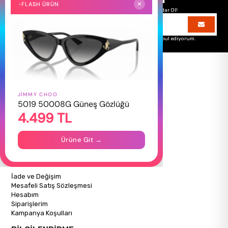
Size Özel Kampanyalar
FLASH ÜRÜN
✕
Hemen Kayıt Ol Fırsatlardan Önce Sen Haberdar Ol!
Üyelik koşullarını
ve
kişisel verilerimin
korunmasını kabul ediyorum.
JIMMY CHOO
HAKKIMIZDA
5019 50008G Güneş Gözlüğü
4.499 TL
Hakkımızda
Gizlilik Politikası
İletişim
Ürüne Git →
Mağazalarımız
ALIŞVERİŞ BİLGİLERİ
İade ve Değişim
Mesafeli Satış Sözleşmesi
Hesabım
Siparişlerim
Kampanya Koşulları