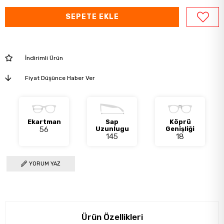
İndirimli Ürün
Fiyat Düşünce Haber Ver
Ekartman
Sap
Köprü
56
Uzunlugu
Genişliği
145
18
YORUM YAZ
Ürün Özellikleri