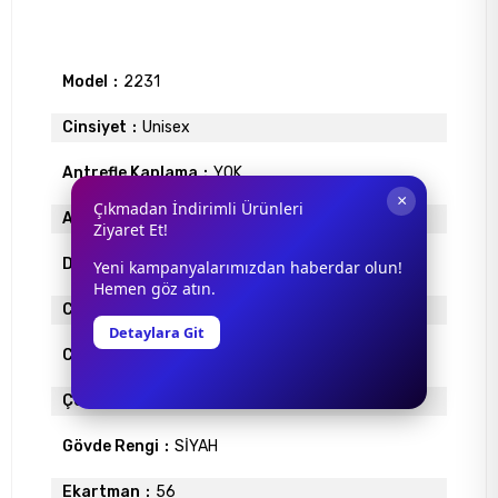
Model
2231
Cinsiyet
Unisex
Antrefle Kaplama
YOK
×
Çıkmadan İndirimli Ürünleri
Ayna
YOK
Ziyaret Et!
Degrade
YOK
Yeni kampanyalarımızdan haberdar olun!
Hemen göz atın.
Cam Materyali
ORGANİK
Detaylara Git
Cam Rengi
SİYAH
Çerçeve Materyali
ASETAT
Gövde Rengi
SİYAH
Ekartman
56