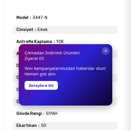
Model
3447-N
Cinsiyet
Erkek
Antrefle Kaplama
YOK
×
Çıkmadan İndirimli Ürünleri
Ayna
YOK
Ziyaret Et!
Degrade
VAR
Yeni kampanyalarımızdan haberdar olun!
Hemen göz atın.
Cam Materyali
MİNERAL
Detaylara Git
Cam Rengi
SİYAH
Çerçeve Materyali
METAL
Gövde Rengi
SİYAH
Ekartman
50