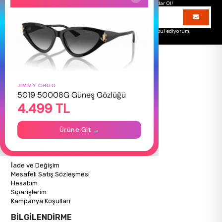
Hemen Kayıt Ol Fırsatlardan Önce Sen Haberdar Ol!
Üyelik koşullarını
ve
kişisel verilerimin
korunmasını kabul ediyorum.
JIMMY CHOO
HAKKIMIZDA
5019 50008G Güneş Gözlüğü
4.499 TL
Hakkımızda
Gizlilik Politikası
İletişim
Ürüne Git →
Mağazalarımız
ALIŞVERİŞ BİLGİLERİ
İade ve Değişim
Mesafeli Satış Sözleşmesi
Hesabım
Siparişlerim
Kampanya Koşulları
BİLGİLENDİRME