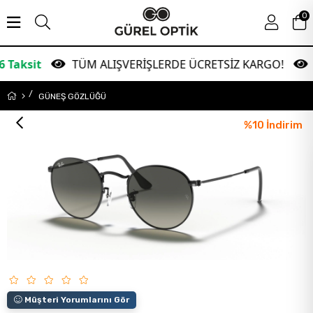
0
TÜM ALIŞVERİŞLERDE ÜCRETSİZ KARGO!
Garan
GÜNEŞ GÖZLÜĞÜ
%
10
İndirim
Müşteri Yorumlarını Gör