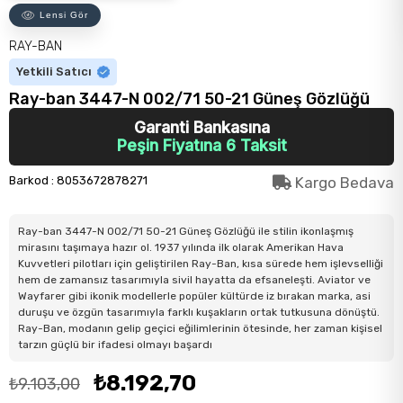
Lensi Gör
RAY-BAN
Yetkili Satıcı
Ray-ban 3447-N 002/71 50-21 Güneş Gözlüğü
Garanti Bankasına
Peşin Fiyatına 6 Taksit
Barkod
:
8053672878271
Kargo Bedava
Ray-ban 3447-N 002/71 50-21 Güneş Gözlüğü ile stilin ikonlaşmış
mirasını taşımaya hazır ol. 1937 yılında ilk olarak Amerikan Hava
Kuvvetleri pilotları için geliştirilen Ray-Ban, kısa sürede hem işlevselliği
hem de zamansız tasarımıyla sivil hayatta da efsaneleşti. Aviator ve
Wayfarer gibi ikonik modellerle popüler kültürde iz bırakan marka, asi
duruşu ve özgün tasarımıyla farklı kuşakların ortak tutkusuna dönüştü.
Ray-Ban, modanın gelip geçici eğilimlerinin ötesinde, her zaman kişisel
tarzın güçlü bir ifadesi olmayı başardı
₺8.192,70
₺9.103,00