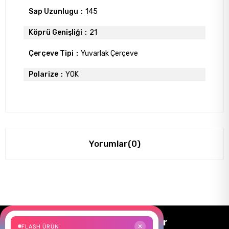
Sap Uzunlugu
145
Köprü Genişliği
21
Çerçeve Tipi
Yuvarlak Çerçeve
Polarize
YOK
Yorumlar
(0)
Size Özel Kampanyalar
FLASH ÜRÜN
✕