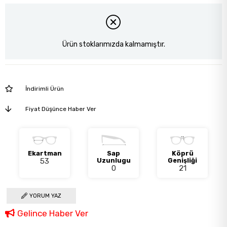
Ürün stoklarımızda kalmamıştır.
İndirimli Ürün
Fiyat Düşünce Haber Ver
Ekartman
Sap
Köprü
53
Uzunlugu
Genişliği
0
21
YORUM YAZ
Gelince Haber Ver