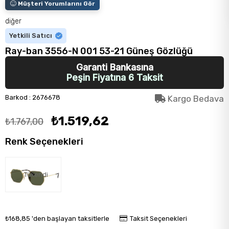
Müşteri Yorumlarını Gör
diğer
Yetkili Satıcı
Ray-ban 3556-N 001 53-21 Güneş Gözlüğü
Garanti Bankasına
Peşin Fiyatına 6 Taksit
Barkod
:
2676678
Kargo Bedava
₺1.519,62
₺1.767,00
Renk Seçenekleri
Tükendi
₺168,85
'den başlayan taksitlerle
Taksit Seçenekleri