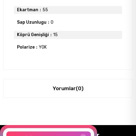
Ekartman
55
Sap Uzunlugu
0
Köprü Genişliği
15
Polarize
YOK
Yorumlar
(0)
Size Özel Kampanyalar