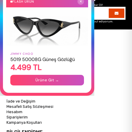
FLASH ÜRÜN
✕
Hemen Kayıt Ol Fırsatlardan Önce Sen Haberdar Ol!
Üyelik koşullarını
ve
kişisel verilerimin
korunmasını kabul ediyorum.
JIMMY CHOO
HAKKIMIZDA
5019 50008G Güneş Gözlüğü
4.499 TL
Hakkımızda
Gizlilik Politikası
İletişim
Ürüne Git →
Mağazalarımız
ALIŞVERİŞ BİLGİLERİ
İade ve Değişim
Mesafeli Satış Sözleşmesi
Hesabım
Siparişlerim
Kampanya Koşulları