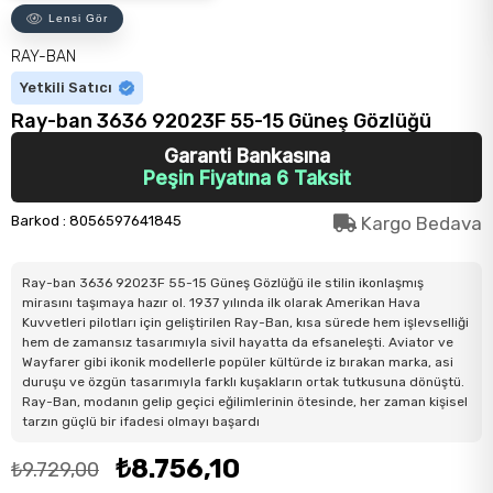
Lensi Gör
RAY-BAN
Yetkili Satıcı
Ray-ban 3636 92023F 55-15 Güneş Gözlüğü
Garanti Bankasına
Peşin Fiyatına 6 Taksit
Barkod
:
8056597641845
Kargo Bedava
Ray-ban 3636 92023F 55-15 Güneş Gözlüğü ile stilin ikonlaşmış
mirasını taşımaya hazır ol. 1937 yılında ilk olarak Amerikan Hava
Kuvvetleri pilotları için geliştirilen Ray-Ban, kısa sürede hem işlevselliği
hem de zamansız tasarımıyla sivil hayatta da efsaneleşti. Aviator ve
Wayfarer gibi ikonik modellerle popüler kültürde iz bırakan marka, asi
duruşu ve özgün tasarımıyla farklı kuşakların ortak tutkusuna dönüştü.
Ray-Ban, modanın gelip geçici eğilimlerinin ötesinde, her zaman kişisel
tarzın güçlü bir ifadesi olmayı başardı
₺8.756,10
₺9.729,00