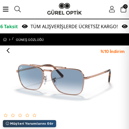
0
TÜM ALIŞVERİŞLERDE ÜCRETSİZ KARGO!
Garan
GÜNEŞ GÖZLÜĞÜ
%
10
İndirim
Müşteri Yorumlarını Gör