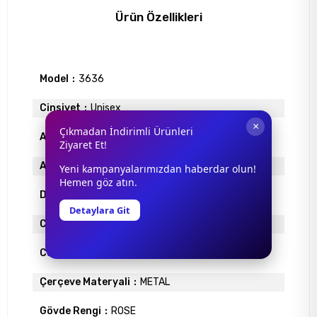
Ürün Özellikleri
Model
3636
Cinsiyet
Unisex
×
Çıkmadan İndirimli Ürünleri
Antrefle Kaplama
YOK
Ziyaret Et!
Ayna
YOK
Yeni kampanyalarımızdan haberdar olun!
Hemen göz atın.
Degrade
VAR
Detaylara Git
Cam Materyali
ORGANİK
Cam Rengi
DEGRADE MAVİ
Çerçeve Materyali
METAL
Gövde Rengi
ROSE