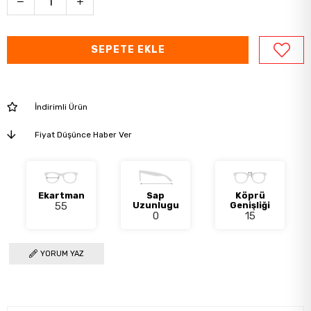
İndirimli Ürün
Fiyat Düşünce Haber Ver
Ekartman
Sap
Köprü
55
Uzunlugu
Genişliği
0
15
YORUM YAZ