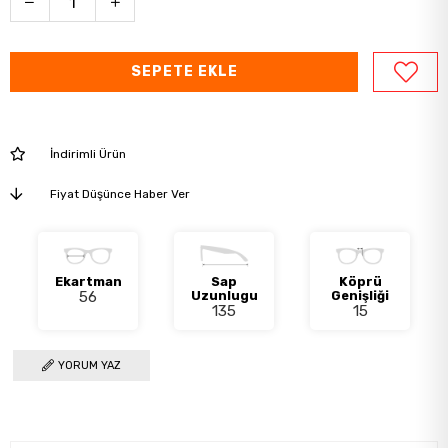
İndirimli Ürün
Fiyat Düşünce Haber Ver
Ekartman
Sap
Köprü
56
Uzunlugu
Genişliği
135
15
YORUM YAZ