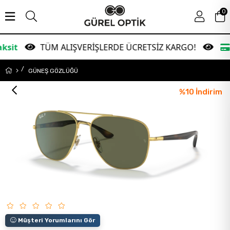
0
TÜM ALIŞVERİŞLERDE ÜCRETSİZ KARGO!
Garanti 
GÜNEŞ GÖZLÜĞÜ
%
10
İndirim
Müşteri Yorumlarını Gör