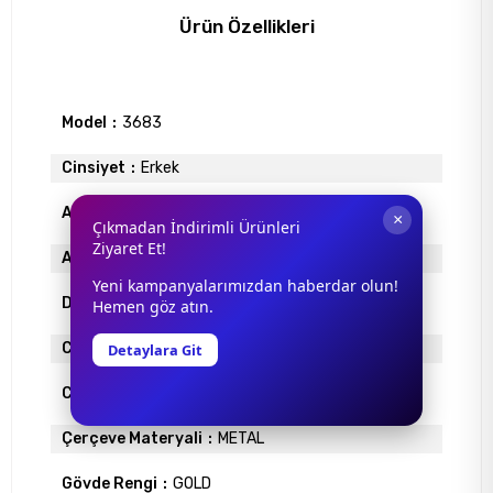
Ürün Özellikleri
Model
3683
Cinsiyet
Erkek
Antrefle Kaplama
YOK
×
Çıkmadan İndirimli Ürünleri
Ziyaret Et!
Ayna
YOK
Yeni kampanyalarımızdan haberdar olun!
Degrade
YOK
Hemen göz atın.
Cam Materyali
ORGANİK
Detaylara Git
Cam Rengi
FÜME
Çerçeve Materyali
METAL
Gövde Rengi
GOLD