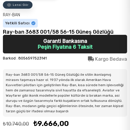
Lensi Gör
RAY-BAN
Yetkili Satıcı
Ray-ban 3683 001/58 56-15 Güneş Gözlüğü
Garanti Bankasına
Peşin Fiyatına 6 Taksit
Barkod
:
8056597523141
Kargo Bedava
Ray-ban 3683 001/58 56-15 Güneş Gözlüğü ile stilin ikonlaşmış
mirasını taşımaya hazır ol. 1937 yılında ilk olarak Amerikan Hava
Kuvvetleri pilotları için geliştirilen Ray-Ban, kısa sürede hem işlevselliği
hem de zamansız tasarımıyla sivil hayatta da efsaneleşti. Aviator ve
Wayfarer gibi ikonik modellerle popüler kültürde iz bırakan marka, asi
duruşu ve özgün tasarımıyla farklı kuşakların ortak tutkusuna dönüştü.
Ray-Ban, modanın gelip geçici eğilimlerinin ötesinde, her zaman kişisel
tarzın güçlü bir ifadesi olmayı başardı
₺9.666,00
₺10.740,00