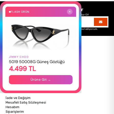
Size Özel Kampanyalar
FLASH ÜRÜN
✕
Hemen Kayıt Ol Fırsatlardan Önce Sen Haberdar Ol!
Üyelik koşullarını
ve
kişisel verilerimin
korunmasını kabul ediyorum.
JIMMY CHOO
HAKKIMIZDA
5019 50008G Güneş Gözlüğü
4.499 TL
Hakkımızda
Gizlilik Politikası
İletişim
Ürüne Git →
Mağazalarımız
ALIŞVERİŞ BİLGİLERİ
İade ve Değişim
Mesafeli Satış Sözleşmesi
Hesabım
Siparişlerim