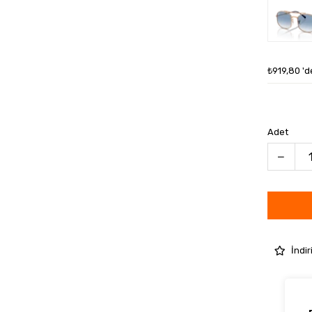
₺919,80
'd
Adet
İndir