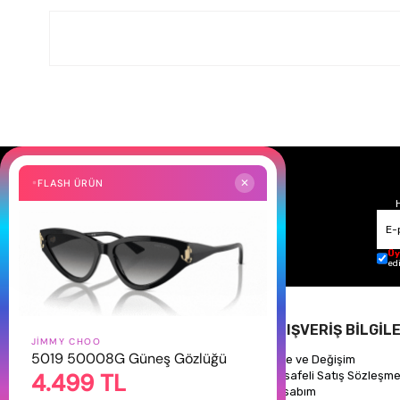
FLASH ÜRÜN
✕
Üy
ed
HAKKIMIZDA
ALIŞVERİŞ BİLGİLE
JIMMY CHOO
5019 50008G Güneş Gözlüğü
Hakkımızda
İade ve Değişim
4.499 TL
Gizlilik Politikası
Mesafeli Satış Sözleşme
İletişim
Hesabım