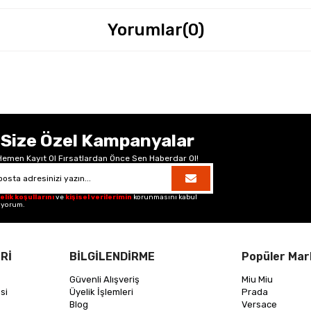
Yorumlar
(0)
Size Özel Kampanyalar
Hemen Kayıt Ol Fırsatlardan Önce Sen Haberdar Ol!
elik koşullarını
ve
kişisel verilerimin
korunmasını kabul
iyorum.
Rİ
BİLGİLENDİRME
Popüler Mar
Güvenli Alışveriş
Miu Miu
si
Üyelik İşlemleri
Prada
Blog
Versace