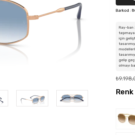
Barkod
:
8
Ray-ban 3
taşımaya 
için geli
tasarımıy
modellerl
tasarımıy
gelip geç
olmayı b
₺9.198,
Renk 