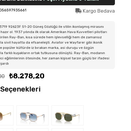
056597935661
Kargo Bedava
719 92623F 51-20 Güneş Gözlüğü ile stilin ikonlaşmış mirasını
hazır ol. 1937 yılında ilk olarak Amerikan Hava Kuvvetleri pilotları
ştirilen Ray-Ban, kısa sürede hem işlevselliği hem de zamansız
la sivil hayatta da efsaneleşti. Aviator ve Wayfarer gibi ikonik
e popüler kültürde iz bırakan marka, asi duruşu ve özgün
la farklı kuşakların ortak tutkusuna dönüştü. Ray-Ban, modanın
ici eğilimlerinin ötesinde, her zaman kişisel tarzın güçlü bir ifadesi
aşardı
₺8.278,20
00
Seçenekleri
Tükendi