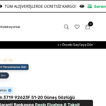
ERDE ÜCRETSİZ KARGO!
Garanti Bankasına Peşin F
0
Koleksiyonlar
< < Önceki Sayfaya Dön
i Yorumlarını Gör
 Gör
atıcı
n 3719 92623F 51-20 Güneş Gözlüğü
Garanti Bankasına
Peşin Fiyatına 6 Taksit