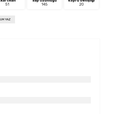
Ekartman
Sap Uzunlugu
Köprü Genişliği
51
145
20
UM YAZ