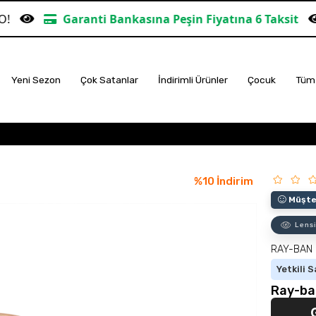
Bankasına Peşin Fiyatına 6 Taksit
TÜM ALIŞVERİŞL
Yeni Sezon
Çok Satanlar
İndirimli Ürünler
Çocuk
Tüm 
%
10
İndirim
Müşter
Lensi
RAY-BAN
Yetkili S
Ray-ba