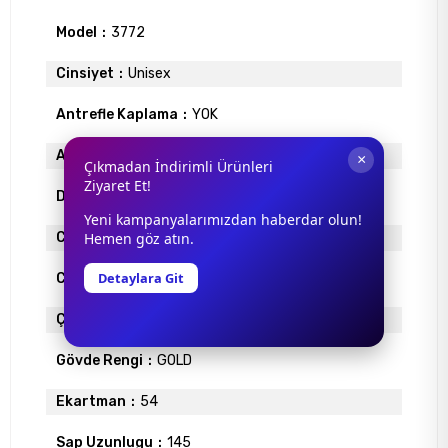
Model
3772
Cinsiyet
Unisex
Antrefle Kaplama
YOK
Ayna
YOK
×
Çıkmadan İndirimli Ürünleri
Ziyaret Et!
Degrade
YOK
Yeni kampanyalarımızdan haberdar olun!
Cam Materyali
Hemen göz atın.
MİNERAL
Detaylara Git
Cam Rengi
MAVİ
Çerçeve Materyali
METAL
Gövde Rengi
GOLD
Ekartman
54
Sap Uzunlugu
145