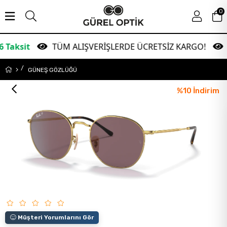
0
TÜM ALIŞVERİŞLERDE ÜCRETSİZ KARGO!
Garan
GÜNEŞ GÖZLÜĞÜ
%
10
İndirim
Müşteri Yorumlarını Gör