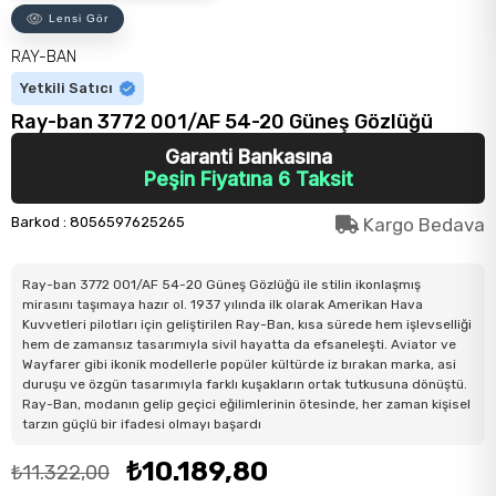
Lensi Gör
RAY-BAN
Yetkili Satıcı
Ray-ban 3772 001/AF 54-20 Güneş Gözlüğü
Garanti Bankasına
Peşin Fiyatına 6 Taksit
Barkod
:
8056597625265
Kargo Bedava
Ray-ban 3772 001/AF 54-20 Güneş Gözlüğü ile stilin ikonlaşmış
mirasını taşımaya hazır ol. 1937 yılında ilk olarak Amerikan Hava
Kuvvetleri pilotları için geliştirilen Ray-Ban, kısa sürede hem işlevselliği
hem de zamansız tasarımıyla sivil hayatta da efsaneleşti. Aviator ve
Wayfarer gibi ikonik modellerle popüler kültürde iz bırakan marka, asi
duruşu ve özgün tasarımıyla farklı kuşakların ortak tutkusuna dönüştü.
Ray-Ban, modanın gelip geçici eğilimlerinin ötesinde, her zaman kişisel
tarzın güçlü bir ifadesi olmayı başardı
₺10.189,80
₺11.322,00