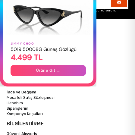
Üyelik koşullarını
ve
kişisel verilerimin
korunmasını kabul ediyorum.
JIMMY CHOO
HAKKIMIZDA
5019 50008G Güneş Gözlüğü
4.499 TL
Hakkımızda
Gizlilik Politikası
İletişim
Ürüne Git →
Mağazalarımız
ALIŞVERİŞ BİLGİLERİ
İade ve Değişim
Mesafeli Satış Sözleşmesi
Hesabım
Siparişlerim
Kampanya Koşulları
BİLGİLENDİRME
Güvenli Alışveriş