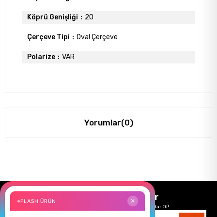
Köprü Genişliği
20
Çerçeve Tipi
Oval Çerçeve
Polarize
VAR
Yorumlar
(0)
Size Özel Kampanyalar
FLASH ÜRÜN
✕
Hemen Kayıt Ol Fırsatlardan Önce Sen Haberdar Ol!