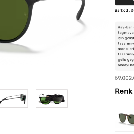
Barkod
:
8
Ray-ban 4
taşımaya 
için geli
tasarımıy
modellerl
tasarımıy
gelip geç
olmayı b
₺9.002
Renk 