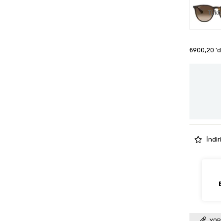
Tüke
₺900,20
'
İndir
YOR