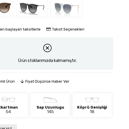
ndi
den başlayan taksitlerle
Taksit Seçenekleri
Ürün stoklarımızda kalmamıştır.
imli Ürün
Fiyat Düşünce Haber Ver
Ekartman
Sap Uzunlugu
Köprü Genişliği
54
145
18
UM YAZ