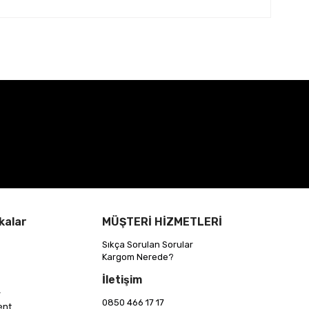
kalar
MÜŞTERİ HİZMETLERİ
Sıkça Sorulan Sorular
Kargom Nerede?
İletişim
r
0850 466 17 17
ent