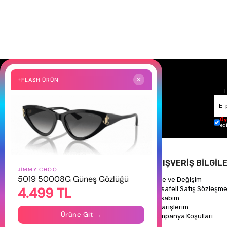
FLASH ÜRÜN
✕
Üy
ed
HAKKIMIZDA
ALIŞVERİŞ BİLGİLE
JIMMY CHOO
5019 50008G Güneş Gözlüğü
Hakkımızda
İade ve Değişim
4.499 TL
Gizlilik Politikası
Mesafeli Satış Sözleşme
İletişim
Hesabım
Mağazalarımız
Siparişlerim
Ürüne Git →
Kampanya Koşulları
Takipte Kal