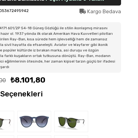
053672495942
Kargo Bedava
171 601/2P 54-18 Güneş Gözlüğü ile stilin ikonlaşmış mirasını
hazır ol. 1937 yılında ilk olarak Amerikan Hava Kuvvetleri pilotları
ştirilen Ray-Ban, kısa sürede hem işlevselliği hem de zamansız
la sivil hayatta da efsaneleşti. Aviator ve Wayfarer gibi ikonik
e popüler kültürde iz bırakan marka, asi duruşu ve özgün
la farklı kuşakların ortak tutkusuna dönüştü. Ray-Ban, modanın
ici eğilimlerinin ötesinde, her zaman kişisel tarzın güçlü bir ifadesi
aşardı
₺8.101,80
,00
Seçenekleri
Tükendi
Tükendi