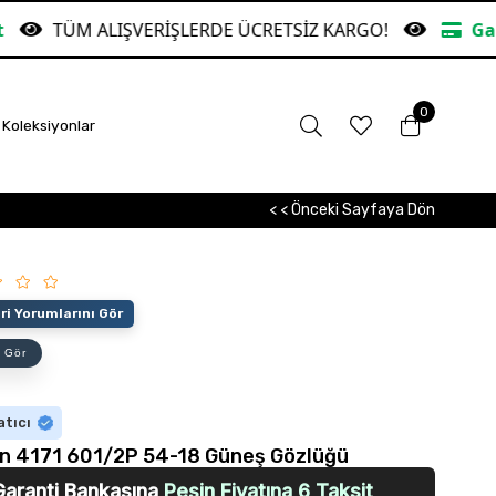
VERİŞLERDE ÜCRETSİZ KARGO!
Garanti Bankasına
0
Koleksiyonlar
< < Önceki Sayfaya Dön
i Yorumlarını Gör
 Gör
atıcı
n 4171 601/2P 54-18 Güneş Gözlüğü
Garanti Bankasına
Peşin Fiyatına 6 Taksit