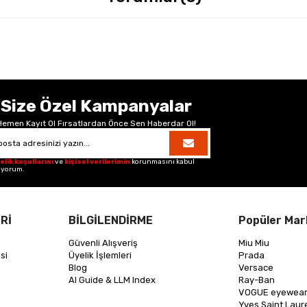
Size Özel Kampanyalar
Hemen Kayıt Ol Fırsatlardan Önce Sen Haberdar Ol!
elik koşullarını
ve
kişisel verilerimin
korunmasını kabul
iyorum.
Rİ
BİLGİLENDİRME
Popüler Mar
Güvenli Alışveriş
Miu Miu
si
Üyelik İşlemleri
Prada
Blog
Versace
AI Guide & LLM Index
Ray-Ban
VOGUE eyewea
Yves Saint Laur