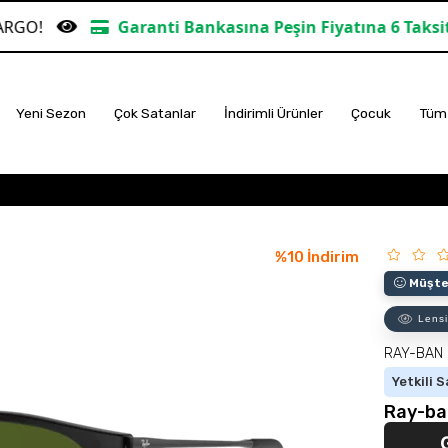
Garanti Bankasına Peşin Fiyatına 6 Taksit
TÜM ALIŞ
Yeni Sezon
Çok Satanlar
İndirimli Ürünler
Çocuk
Tüm 
%
10
İndirim
Müşter
Lensi
RAY-BAN
Yetkili S
Ray-ba