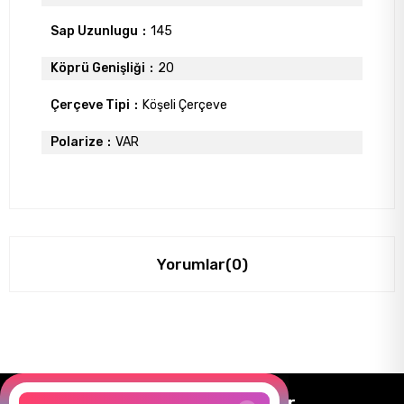
Sap Uzunlugu
145
Köprü Genişliği
20
Çerçeve Tipi
Köşeli Çerçeve
Polarize
VAR
Yorumlar
(0)
Size Özel Kampanyalar