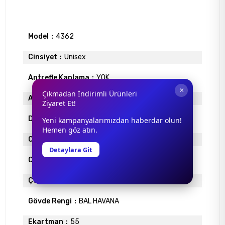
Model
4362
Cinsiyet
Unisex
Antrefle Kaplama
YOK
×
Çıkmadan İndirimli Ürünleri
Ayna
YOK
Ziyaret Et!
Degrade
VAR
Yeni kampanyalarımızdan haberdar olun!
Hemen göz atın.
Cam Materyali
POLİKARBON
Detaylara Git
Cam Rengi
KAHVE
Çerçeve Materyali
ENJEKSİYON
Gövde Rengi
BAL HAVANA
Ekartman
55