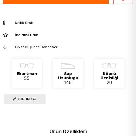
Kritik Stok
İndirimli Ürün
Fiyat Düşünce Haber Ver
Ekartman
Sap
Köprü
55
Uzunlugu
Genişliği
145
20
YORUM YAZ
Ürün Özellikleri