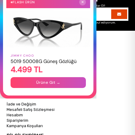
FLASH ÜRÜN
✕
Hemen Kayıt Ol Fırsatlardan Önce Sen Haberdar Ol!
Üyelik koşullarını
ve
kişisel verilerimin
korunmasını kabul ediyorum.
JIMMY CHOO
HAKKIMIZDA
5019 50008G Güneş Gözlüğü
4.499 TL
Hakkımızda
Gizlilik Politikası
İletişim
Ürüne Git →
Mağazalarımız
ALIŞVERİŞ BİLGİLERİ
İade ve Değişim
Mesafeli Satış Sözleşmesi
Hesabım
Siparişlerim
Kampanya Koşulları