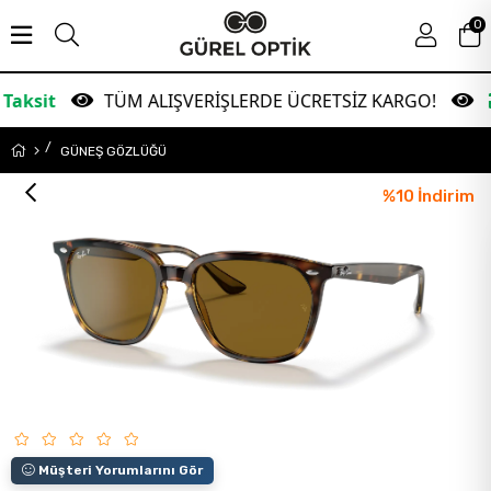
0
TÜM ALIŞVERİŞLERDE ÜCRETSİZ KARGO!
Garan
GÜNEŞ GÖZLÜĞÜ
%
10
İndirim
Müşteri Yorumlarını Gör