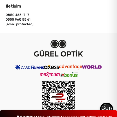
İletişim
0850 466 17 17
0555 968 55 61
[email protected]
×
⚠ Kritik Stok!
Bu üründen 1 adet stok kaldı, hemen satın alın!