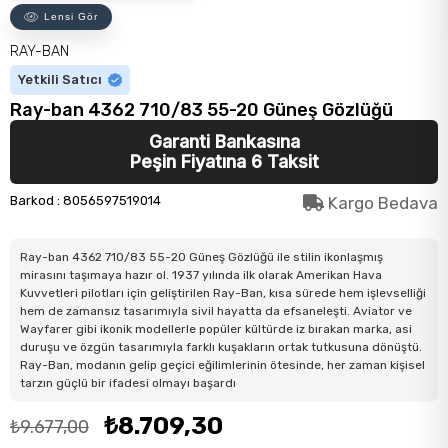
Lensi Gör
RAY-BAN
Yetkili Satıcı
Ray-ban 4362 710/83 55-20 Güneş Gözlüğü
Garanti Bankasına
Peşin Fiyatına 6 Taksit
Barkod
:
8056597519014
Kargo Bedava
Ray-ban 4362 710/83 55-20 Güneş Gözlüğü ile stilin ikonlaşmış
mirasını taşımaya hazır ol. 1937 yılında ilk olarak Amerikan Hava
Kuvvetleri pilotları için geliştirilen Ray-Ban, kısa sürede hem işlevselliği
hem de zamansız tasarımıyla sivil hayatta da efsaneleşti. Aviator ve
Wayfarer gibi ikonik modellerle popüler kültürde iz bırakan marka, asi
duruşu ve özgün tasarımıyla farklı kuşakların ortak tutkusuna dönüştü.
Ray-Ban, modanın gelip geçici eğilimlerinin ötesinde, her zaman kişisel
tarzın güçlü bir ifadesi olmayı başardı
₺8.709,30
₺9.677,00