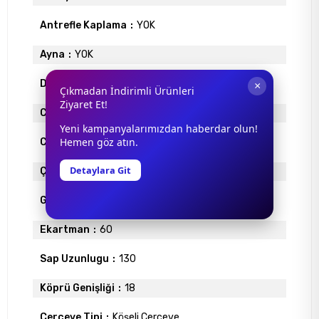
Antrefle Kaplama
YOK
Ayna
YOK
Degrade
YOK
×
Çıkmadan İndirimli Ürünleri
Ziyaret Et!
Cam Materyali
ORGANİK
Yeni kampanyalarımızdan haberdar olun!
Hemen göz atın.
Cam Rengi
MAVİ
Detaylara Git
Çerçeve Materyali
ENJEKSİYON
Gövde Rengi
GRİ
Ekartman
60
Sap Uzunlugu
130
Köprü Genişliği
18
Çerçeve Tipi
Köşeli Çerçeve