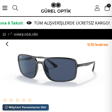
0
it
TÜM ALIŞVERİŞLERDE ÜCRETSİZ KARGO!
G
GÜNEŞ GÖZLÜĞÜ
%
10
İndirim
Müşteri Yorumlarını Gör