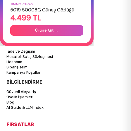
JIMMY CHOO
HAKKIMIZDA
5019 50008G Güneş Gözlüğü
4.499 TL
Hakkımızda
Gizlilik Politikası
İletişim
Ürüne Git →
Mağazalarımız
ALIŞVERİŞ BİLGİLERİ
İade ve Değişim
Mesafeli Satış Sözleşmesi
Hesabım
Siparişlerim
Kampanya Koşulları
BİLGİLENDİRME
Güvenli Alışveriş
Üyelik İşlemleri
Blog
AI Guide & LLM Index
FIRSATLAR