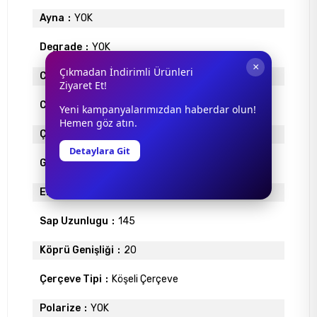
Ayna
YOK
Degrade
YOK
×
Çıkmadan İndirimli Ürünleri
Cam Materyali
ORGANİK
Ziyaret Et!
Cam Rengi
KAHVE
Yeni kampanyalarımızdan haberdar olun!
Hemen göz atın.
Çerçeve Materyali
ASETAT
Detaylara Git
Gövde Rengi
LACİVERT
Ekartman
54
Sap Uzunlugu
145
Köprü Genişliği
20
Çerçeve Tipi
Köşeli Çerçeve
Polarize
YOK