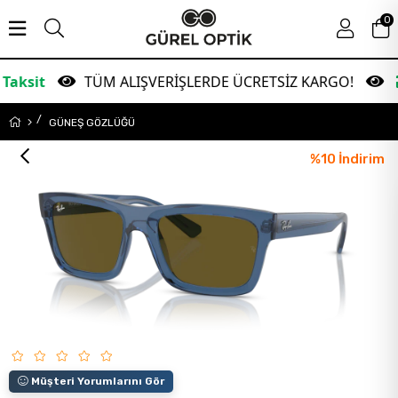
0
TÜM ALIŞVERİŞLERDE ÜCRETSİZ KARGO!
Garant
GÜNEŞ GÖZLÜĞÜ
%
10
İndirim
Müşteri Yorumlarını Gör