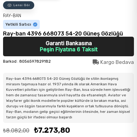
Lensi Gör
RAY-BAN
Yetkili Satıcı
Ray-ban 4396 668073 54-20 Güneş Gözlüğü
Garanti Bankasına
Peşin Fiyatına 6 Taksit
Barkod
:
8056597829182
Kargo Bedava
Ray-ban 4396 668073 54-20 Güneş Gözlüğü ile stilin ikonlaşmış
mirasını taşımaya hazır ol. 1937 yılında ilk olarak Amerikan Hava
Kuvvetleri pilotları için geliştirilen Ray-Ban, kısa sürede hem işlevselliği
hem de zamansız tasarımıyla sivil hayatta da efsaneleşti. Aviator ve
Wayfarer gibi ikonik modellerle popüler kültürde iz bırakan marka, asi
duruşu ve özgün tasarımıyla farklı kuşakların ortak tutkusuna dönüştü.
Ray-Ban, modanın gelip geçici eğilimlerinin ötesinde, her zaman kişisel
tarzın güçlü bir ifadesi olmayı başardı
₺7.273,80
₺8.082,00