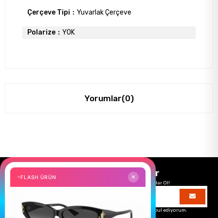
Çerçeve Tipi
Yuvarlak Çerçeve
Polarize
YOK
Yorumlar
(0)
Size Özel Kampanyalar
FLASH ÜRÜN
✕
Hemen Kayıt Ol Fırsatlardan Önce Sen Haberdar Ol!
Üyelik koşullarını
ve
kişisel verilerimin
korunmasını kabul ediyorum.