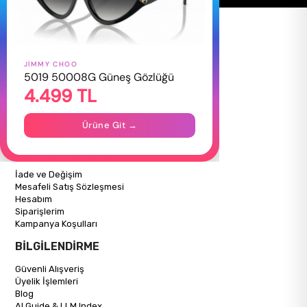
JIMMY CHOO
HAKKIMIZDA
5019 50008G Güneş Gözlüğü
4.499 TL
Hakkımızda
Gizlilik Politikası
İletişim
Ürüne Git →
Mağazalarımız
ALIŞVERİŞ BİLGİLERİ
İade ve Değişim
Mesafeli Satış Sözleşmesi
Hesabım
Siparişlerim
Kampanya Koşulları
BİLGİLENDİRME
Güvenli Alışveriş
Üyelik İşlemleri
Blog
AI Guide & LLM Index