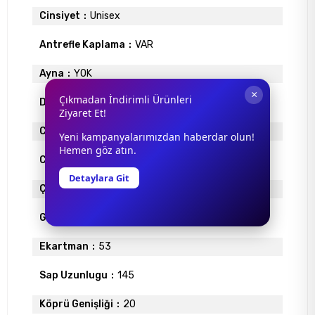
Cinsiyet
Unisex
Antrefle Kaplama
VAR
Ayna
YOK
×
Çıkmadan İndirimli Ürünleri
Degrade
VAR
Ziyaret Et!
Cam Materyali
MİNERAL
Yeni kampanyalarımızdan haberdar olun!
Hemen göz atın.
Cam Rengi
KAHVE
Detaylara Git
Çerçeve Materyali
ASETAT
Gövde Rengi
GOLD
Ekartman
53
Sap Uzunlugu
145
Köprü Genişliği
20