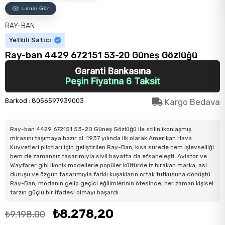
Lensi Gör
RAY-BAN
Yetkili Satıcı
Ray-ban 4429 672151 53-20 Güneş Gözlüğü
Garanti Bankasına
Peşin Fiyatına 6 Taksit
Barkod
:
8056597939003
Kargo Bedava
Ray-ban 4429 672151 53-20 Güneş Gözlüğü ile stilin ikonlaşmış
mirasını taşımaya hazır ol. 1937 yılında ilk olarak Amerikan Hava
Kuvvetleri pilotları için geliştirilen Ray-Ban, kısa sürede hem işlevselliği
hem de zamansız tasarımıyla sivil hayatta da efsaneleşti. Aviator ve
Wayfarer gibi ikonik modellerle popüler kültürde iz bırakan marka, asi
duruşu ve özgün tasarımıyla farklı kuşakların ortak tutkusuna dönüştü.
Ray-Ban, modanın gelip geçici eğilimlerinin ötesinde, her zaman kişisel
tarzın güçlü bir ifadesi olmayı başardı
₺8.278,20
₺9.198,00