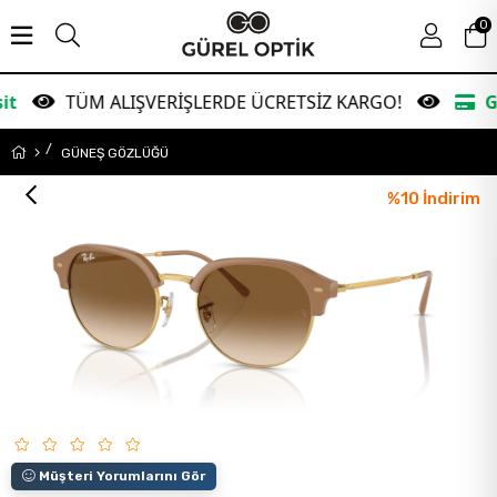
0
ÜM ALIŞVERİŞLERDE ÜCRETSİZ KARGO!
Garanti Ba
GÜNEŞ GÖZLÜĞÜ
%
10
İndirim
Müşteri Yorumlarını Gör