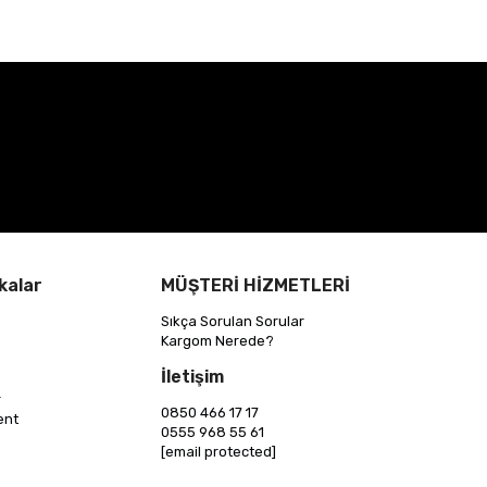
kalar
MÜŞTERİ HİZMETLERİ
Sıkça Sorulan Sorular
Kargom Nerede?
İletişim
r
0850 466 17 17
ent
0555 968 55 61
[email protected]