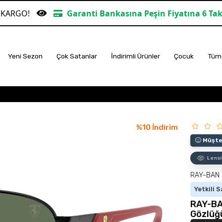
Garanti Bankasına Peşin Fiyatına 6 Taksit
TÜM A
Yeni Sezon
Çok Satanlar
İndirimli Ürünler
Çocuk
Tüm 
%
10
İndirim
Müşter
Lensi
RAY-BAN
Yetkili S
RAY-BA
Gözlüğ