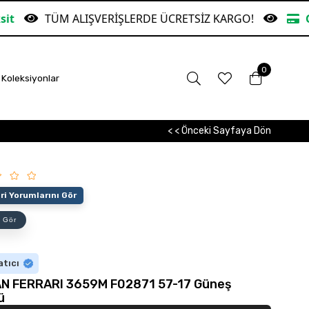
LIŞVERİŞLERDE ÜCRETSİZ KARGO!
Garanti Bankas
0
Koleksiyonlar
< < Önceki Sayfaya Dön
i Yorumlarını Gör
 Gör
atıcı
N FERRARI 3659M F02871 57-17 Güneş
ü