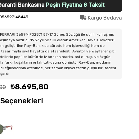
Garanti Bankasına
Peşin Fiyatına 6 Taksit
056597148443
Kargo Bedava
FERRARI 3659M F02871 57-17 Güneş Gözlüğü ile stilin ikonlaşmış
taşımaya hazır ol. 1937 yılında ilk olarak Amerikan Hava Kuvvetleri
 için geliştirilen Ray-Ban, kısa sürede hem işlevselliği hem de
tasarımıyla sivil hayatta da efsaneleşti. Aviator ve Wayfarer gibi
dellerle popüler kültürde iz bırakan marka, asi duruşu ve özgün
la farklı kuşakların ortak tutkusuna dönüştü. Ray-Ban, modanın
ici eğilimlerinin ötesinde, her zaman kişisel tarzın güçlü bir ifadesi
aşardı
₺8.695,80
,00
Seçenekleri
ndi