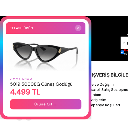
FLASH ÜRÜN
✕
Üy
ed
HAKKIMIZDA
ALIŞVERİŞ BİLGİLE
JIMMY CHOO
5019 50008G Güneş Gözlüğü
Hakkımızda
İade ve Değişim
4.499 TL
Gizlilik Politikası
Mesafeli Satış Sözleşme
İletişim
Hesabım
Mağazalarımız
Siparişlerim
Ürüne Git →
Kampanya Koşulları
Takipte Kal