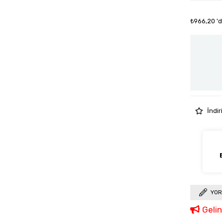
₺966,20
'
İndir
YOR
Geli