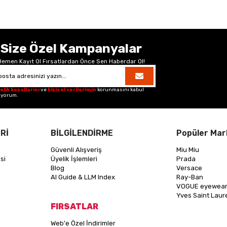
Size Özel Kampanyalar
Hemen Kayıt Ol Fırsatlardan Önce Sen Haberdar Ol!
elik koşullarını
ve
kişisel verilerimin
korunmasını kabul
iyorum.
Rİ
BİLGİLENDİRME
Popüler Mar
Güvenli Alışveriş
Miu Miu
si
Üyelik İşlemleri
Prada
Blog
Versace
AI Guide & LLM Index
Ray-Ban
VOGUE eyewea
Yves Saint Laur
FIRSATLAR
Web'e Özel İndirimler