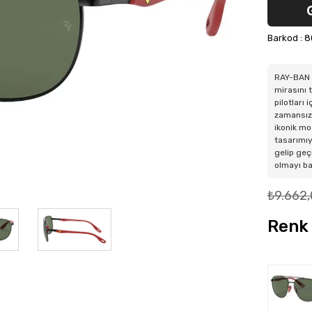
Barkod
:
8
RAY-BAN 
mirasını 
pilotları
zamansız 
ikonik mo
tasarımıy
gelip geç
olmayı b
₺9.662
Renk 
Tüke