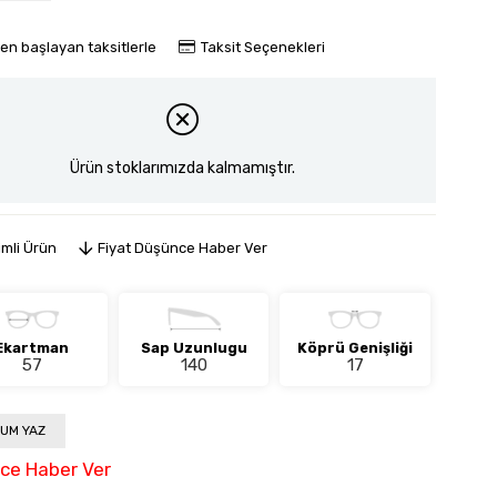
den başlayan taksitlerle
Taksit Seçenekleri
Ürün stoklarımızda kalmamıştır.
imli Ürün
Fiyat Düşünce Haber Ver
Ekartman
Sap Uzunlugu
Köprü Genişliği
57
140
17
UM YAZ
nce Haber Ver