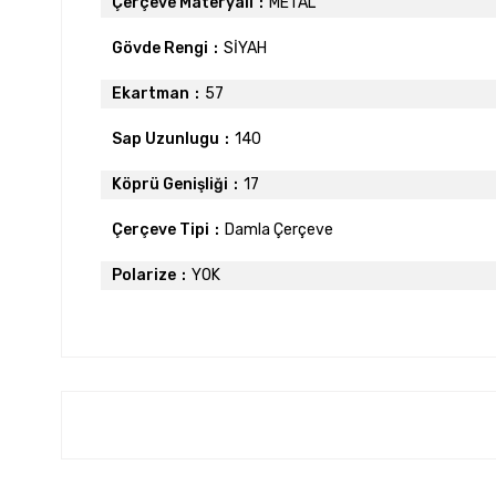
Çerçeve Materyali
METAL
Gövde Rengi
SİYAH
Ekartman
57
Sap Uzunlugu
140
Köprü Genişliği
17
Çerçeve Tipi
Damla Çerçeve
Polarize
YOK