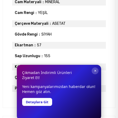
Cam Materyali
MİNERAL
Cam Rengi
YEŞİL
Çerçeve Materyali
ASETAT
Gövde Rengi
SİYAH
Ekartman
57
Sap Uzunlugu
155
Köprü Genişliği
20
×
Çıkmadan İndirimli Ürünleri
Ziyaret Et!
Çerçeve Tipi
Köşeli Çerçeve
Yeni kampanyalarımızdan haberdar olun!
Polarize
VAR
Hemen göz atın.
Detaylara Git