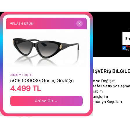
FLASH ÜRÜN
✕
Üy
ed
HAKKIMIZDA
ALIŞVERİŞ BİLGİLE
JIMMY CHOO
5019 50008G Güneş Gözlüğü
Hakkımızda
İade ve Değişim
4.499 TL
Gizlilik Politikası
Mesafeli Satış Sözleşme
İletişim
Hesabım
Mağazalarımız
Siparişlerim
Ürüne Git →
Kampanya Koşulları
Takipte Kal