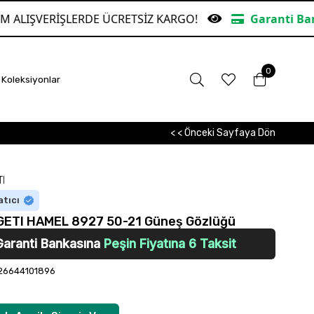
ŞLERDE ÜCRETSİZ KARGO!
Garanti Bankasına Peşi
0
Koleksiyonlar
< < Önceki Sayfaya Dön
I
atıcı
ETI HAMEL 8927 50-21 Güneş Gözlüğü
Garanti Bankasına
Peşin Fiyatına 6 Taksit
26644101896