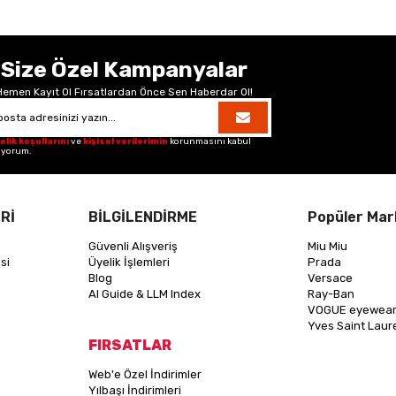
Size Özel Kampanyalar
Hemen Kayıt Ol Fırsatlardan Önce Sen Haberdar Ol!
elik koşullarını
ve
kişisel verilerimin
korunmasını kabul
iyorum.
Rİ
BİLGİLENDİRME
Popüler Mar
Güvenli Alışveriş
Miu Miu
si
Üyelik İşlemleri
Prada
Blog
Versace
AI Guide & LLM Index
Ray-Ban
VOGUE eyewea
Yves Saint Laur
FIRSATLAR
Web'e Özel İndirimler
Yılbaşı İndirimleri