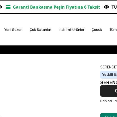
ti Bankasına Peşin Fiyatına 6 Taksit
TÜM ALIŞVERİ
Yeni Sezon
Çok Satanlar
İndirimli Ürünler
Çocuk
Tüm 
SERENGET
Yetkili S
SERENG
Barkod
:
7