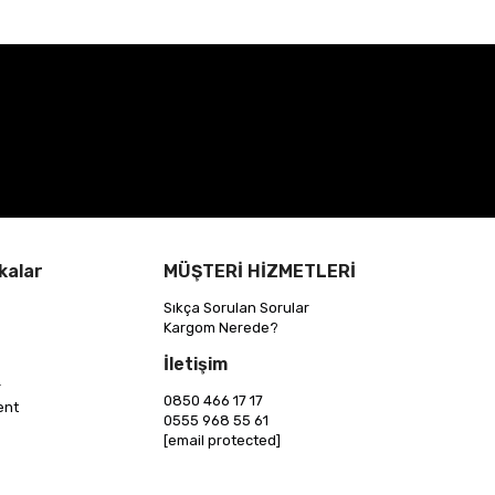
kalar
MÜŞTERİ HİZMETLERİ
Sıkça Sorulan Sorular
Kargom Nerede?
İletişim
r
0850 466 17 17
ent
0555 968 55 61
[email protected]