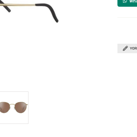
Wha
YOR