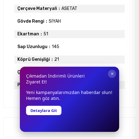
Çerçeve Materyali
ASETAT
Gövde Rengi
SİYAH
Ekartman
51
Sap Uzunlugu
145
Köprü Genişliği
21
Çerçeve Tipi
Yuvarlak Çerçeve
×
Çıkmadan İndirimli Ürünleri
Ziyaret Et!
Polarize
VAR
Yeni kampanyalarımızdan haberdar olun!
Hemen göz atın.
Detaylara Git
Yorumlar
(0)