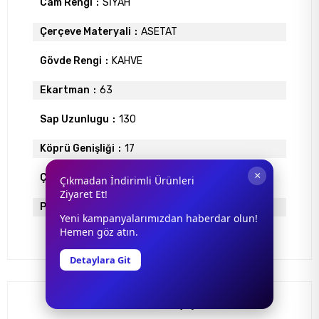
Cam Rengi
SİYAH
Çerçeve Materyali
ASETAT
Gövde Rengi
KAHVE
Ekartman
63
Sap Uzunlugu
130
Köprü Genişliği
17
×
Çerçeve Tipi
Geometrik Çerçeve
Çıkmadan İndirimli Ürünleri
Ziyaret Et!
Polarize
YOK
Yeni kampanyalarımızdan haberdar olun!
Hemen göz atın.
Detaylara Git
Yorumlar
(0)