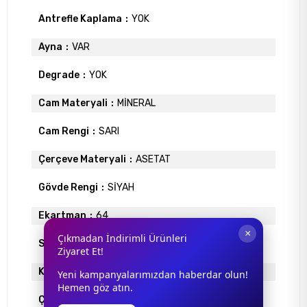
Antrefle Kaplama
YOK
Ayna
VAR
Degrade
YOK
Cam Materyali
MİNERAL
Cam Rengi
SARI
Çerçeve Materyali
ASETAT
Gövde Rengi
SİYAH
Ekartman
64
×
Çıkmadan İndirimli Ürünleri
Sap Uzunlugu
130
Ziyaret Et!
Köprü Genişliği
17
Yeni kampanyalarımızdan haberdar olun!
Hemen göz atın.
Çerçeve Tipi
Köşeli Çerçeve