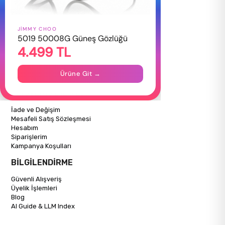
JIMMY CHOO
HAKKIMIZDA
5019 50008G Güneş Gözlüğü
4.499 TL
Hakkımızda
Gizlilik Politikası
İletişim
Ürüne Git →
Mağazalarımız
ALIŞVERİŞ BİLGİLERİ
İade ve Değişim
Mesafeli Satış Sözleşmesi
Hesabım
Siparişlerim
Kampanya Koşulları
BİLGİLENDİRME
Güvenli Alışveriş
Üyelik İşlemleri
Blog
AI Guide & LLM Index