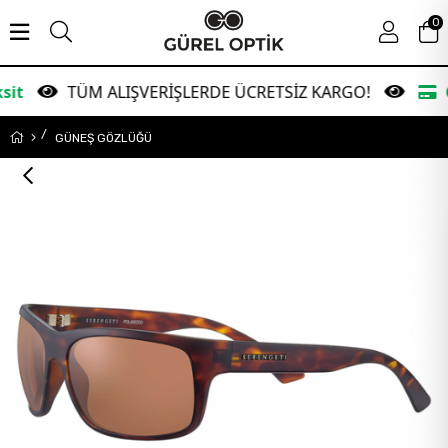
0
TÜM ALIŞVERİŞLERDE ÜCRETSİZ KARGO!
Garanti 
GÜNEŞ GÖZLÜĞÜ