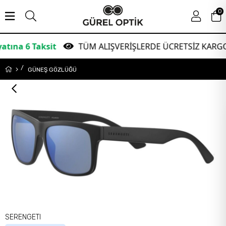
0
Taksit
TÜM ALIŞVERİŞLERDE ÜCRETSİZ KARGO!
GÜNEŞ GÖZLÜĞÜ
SERENGETI