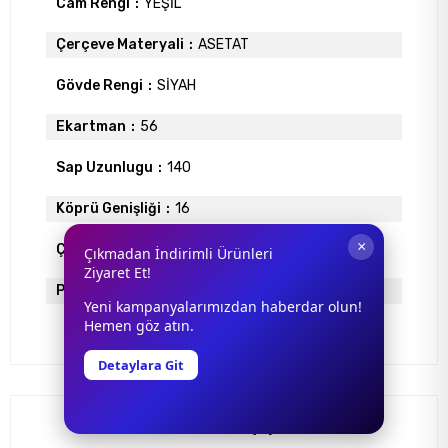
Cam Rengi
YEŞİL
Çerçeve Materyali
ASETAT
Gövde Rengi
SİYAH
Ekartman
56
Sap Uzunlugu
140
Köprü Genişliği
16
×
Çerçeve Tipi
Köşeli Çerçeve
Çıkmadan İndirimli Ürünleri
Ziyaret Et!
Polarize
VAR
Yeni kampanyalarımızdan haberdar olun!
Hemen göz atın.
Detaylara Git
Yorumlar
(0)