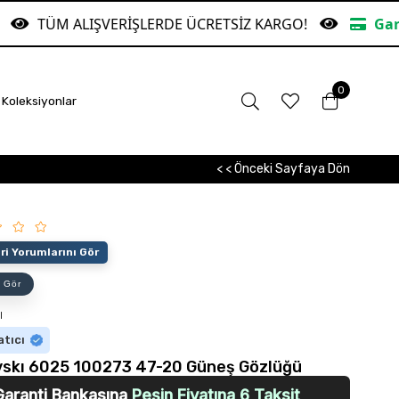
VERİŞLERDE ÜCRETSİZ KARGO!
Garanti Bankasına 
0
Koleksiyonlar
< < Önceki Sayfaya Dön
i Yorumlarını Gör
 Gör
ı
atıcı
skı 6025 100273 47-20 Güneş Gözlüğü
Garanti Bankasına
Peşin Fiyatına 6 Taksit