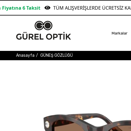
it
TÜM ALIŞVERİŞLERDE ÜCRETSİZ KARGO!
G
Markalar
Anasayfa
GÜNEŞ GÖZLÜĞÜ