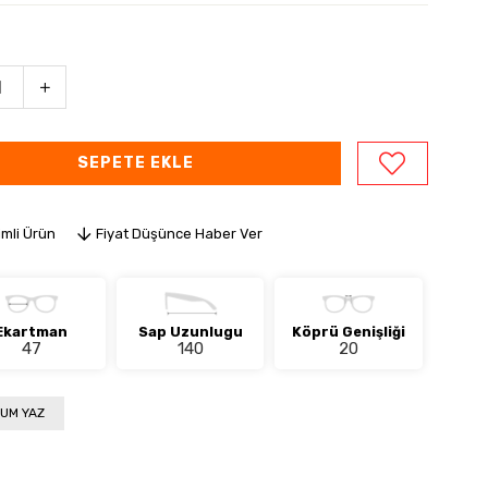
imli Ürün
Fiyat Düşünce Haber Ver
Ekartman
Sap Uzunlugu
Köprü Genişliği
47
140
20
UM YAZ