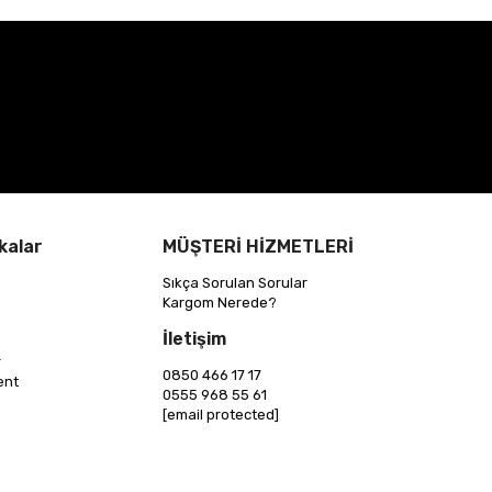
kalar
MÜŞTERİ HİZMETLERİ
Sıkça Sorulan Sorular
Kargom Nerede?
İletişim
r
0850 466 17 17
ent
0555 968 55 61
[email protected]