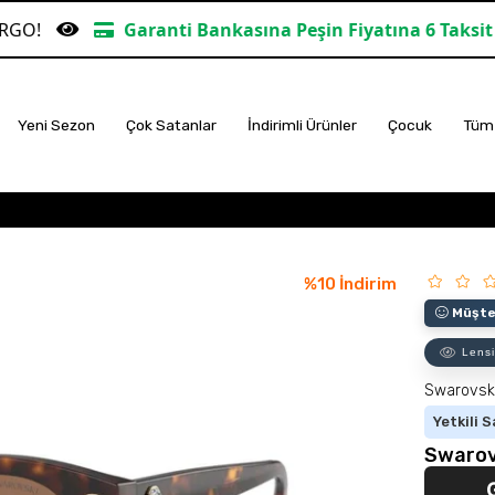
aranti Bankasına Peşin Fiyatına 6 Taksit
TÜM ALIŞ
Yeni Sezon
Çok Satanlar
İndirimli Ürünler
Çocuk
Tüm 
%
10
İndirim
Müşter
Lensi
Swarovsk
Yetkili S
Swarov