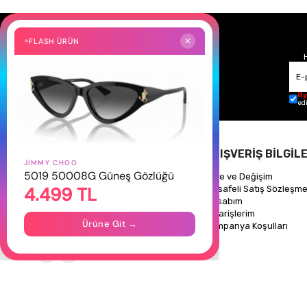
FLASH ÜRÜN
✕
Üy
ed
HAKKIMIZDA
ALIŞVERİŞ BİLGİLE
JIMMY CHOO
5019 50008G Güneş Gözlüğü
Hakkımızda
İade ve Değişim
4.499 TL
Gizlilik Politikası
Mesafeli Satış Sözleşme
İletişim
Hesabım
Mağazalarımız
Siparişlerim
Ürüne Git →
Kampanya Koşulları
Takipte Kal