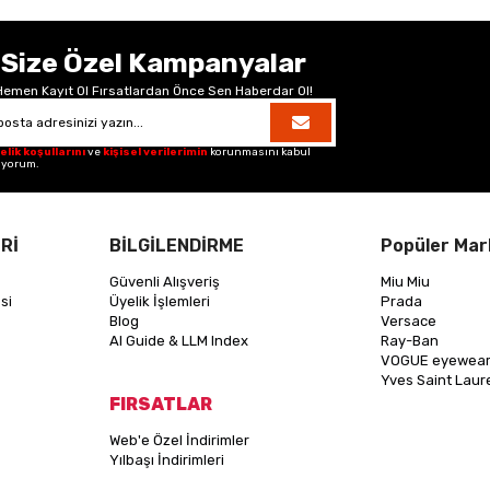
Size Özel Kampanyalar
Hemen Kayıt Ol Fırsatlardan Önce Sen Haberdar Ol!
elik koşullarını
ve
kişisel verilerimin
korunmasını kabul
iyorum.
Rİ
BİLGİLENDİRME
Popüler Mar
Güvenli Alışveriş
Miu Miu
si
Üyelik İşlemleri
Prada
Blog
Versace
AI Guide & LLM Index
Ray-Ban
VOGUE eyewea
Yves Saint Laur
FIRSATLAR
Web'e Özel İndirimler
Yılbaşı İndirimleri