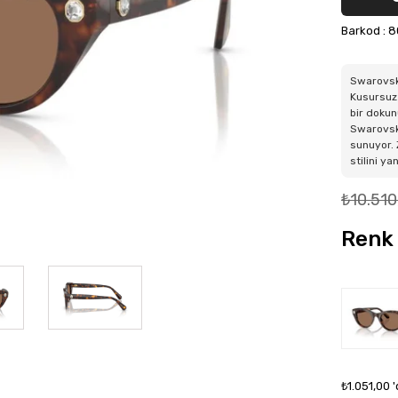
Barkod
:
8
Swarovskı
Kusursuz 
bir dokun
Swarovski
sunuyor. 
stilini y
₺10.510
Renk 
₺1.051,00