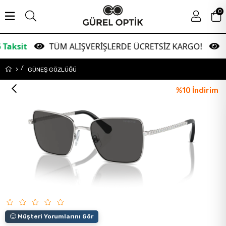
0
TÜM ALIŞVERİŞLERDE ÜCRETSİZ KARGO!
Garan
GÜNEŞ GÖZLÜĞÜ
%
10
İndirim
Müşteri Yorumlarını Gör