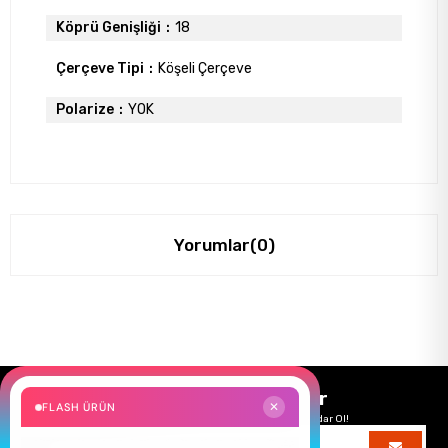
Köprü Genişliği
18
Çerçeve Tipi
Köşeli Çerçeve
Polarize
YOK
Yorumlar
(0)
Size Özel Kampanyalar
FLASH ÜRÜN
✕
Hemen Kayıt Ol Fırsatlardan Önce Sen Haberdar Ol!