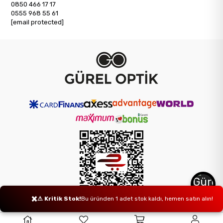
0850 466 17 17
0555 968 55 61
[email protected]
×
⚠ Kritik Stok!
Bu üründen 1 adet stok kaldı, hemen satın alın!