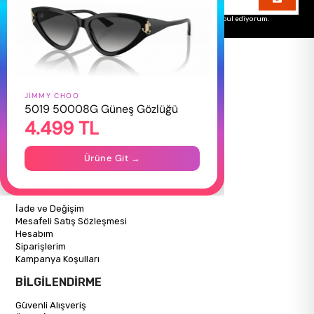
Üyelik koşullarını
ve
kişisel verilerimin
korunmasını kabul ediyorum.
JIMMY CHOO
HAKKIMIZDA
5019 50008G Güneş Gözlüğü
4.499 TL
Hakkımızda
Gizlilik Politikası
İletişim
Ürüne Git →
Mağazalarımız
ALIŞVERİŞ BİLGİLERİ
İade ve Değişim
Mesafeli Satış Sözleşmesi
Hesabım
Siparişlerim
Kampanya Koşulları
BİLGİLENDİRME
Güvenli Alışveriş