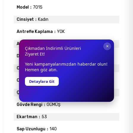
Model
7015
Cinsiyet
Kadın
Antrefle Kaplama
YOK
Ayna
YOK
×
Çıkmadan İndirimli Ürünleri
Ziyaret Et!
Degrade
YOK
Yeni kampanyalarımızdan haberdar olun!
Cam Materyali
ORGANİK
Hemen göz atın.
Cam Rengi
GRİ
Detaylara Git
Çerçeve Materyali
METAL
Gövde Rengi
GÜMÜŞ
Ekartman
53
Sap Uzunlugu
140