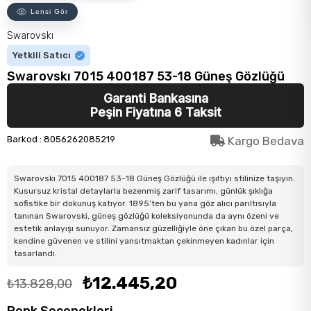
Lensi Gör
Swarovskı
Yetkili Satıcı
Swarovskı 7015 400187 53-18 Güneş Gözlüğü
Garanti Bankasına
Peşin Fiyatına 6 Taksit
Barkod
:
8056262085219
Kargo Bedava
Swarovskı 7015 400187 53-18 Güneş Gözlüğü ile ışıltıyı stilinize taşıyın.
Kusursuz kristal detaylarla bezenmiş zarif tasarımı, günlük şıklığa
sofistike bir dokunuş katıyor. 1895’ten bu yana göz alıcı parıltısıyla
tanınan Swarovski, güneş gözlüğü koleksiyonunda da aynı özeni ve
estetik anlayışı sunuyor. Zamansız güzelliğiyle öne çıkan bu özel parça,
kendine güvenen ve stilini yansıtmaktan çekinmeyen kadınlar için
tasarlandı.
₺12.445,20
₺13.828,00