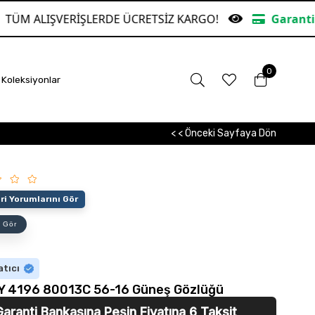
LERDE ÜCRETSİZ KARGO!
Garanti Bankasına Peşin
0
Koleksiyonlar
< < Önceki Sayfaya Dön
i Yorumlarını Gör
 Gör
atıcı
Y 4196 80013C 56-16 Güneş Gözlüğü
Garanti Bankasına
Peşin Fiyatına 6 Taksit