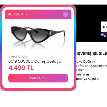
FLASH ÜRÜN
✕
Üy
ed
HAKKIMIZDA
ALIŞVERİŞ BİLGİLE
JIMMY CHOO
5019 50008G Güneş Gözlüğü
Hakkımızda
İade ve Değişim
4.499 TL
Gizlilik Politikası
Mesafeli Satış Sözleşme
İletişim
Hesabım
Mağazalarımız
Siparişlerim
Ürüne Git →
Kampanya Koşulları
Takipte Kal