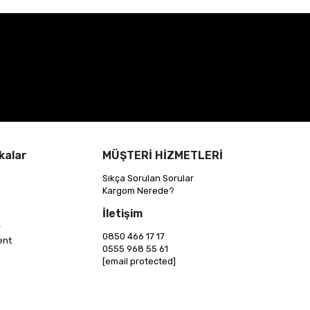
kalar
MÜŞTERİ HİZMETLERİ
Sıkça Sorulan Sorular
Kargom Nerede?
İletişim
r
0850 466 17 17
ent
0555 968 55 61
[email protected]