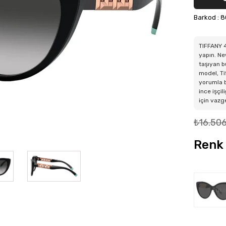
Barkod
:
8
TIFFANY 4
yapın. Ne
taşıyan b
model, Ti
yorumla bu
ince işçi
için vazg
₺16.50
Renk 
Tüke