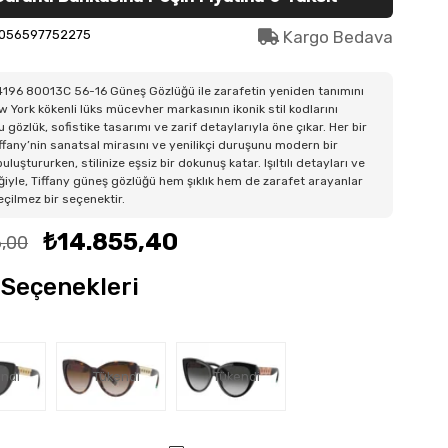
056597752275
Kargo Bedava
196 80013C 56-16 Güneş Gözlüğü ile zarafetin yeniden tanımını
w York kökenli lüks mücevher markasının ikonik stil kodlarını
u gözlük, sofistike tasarımı ve zarif detaylarıyla öne çıkar. Her bir
ffany’nin sanatsal mirasını ve yenilikçi duruşunu modern bir
luştururken, stilinize eşsiz bir dokunuş katar. Işıltılı detayları ve
liğiyle, Tiffany güneş gözlüğü hem şıklık hem de zarafet arayanlar
eçilmez bir seçenektir.
₺14.855,40
6,00
Seçenekleri
ndi
Tükendi
Tükendi