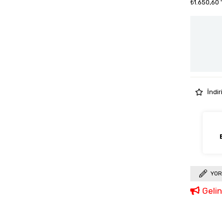
₺1.650,60
İndir
YOR
Geli