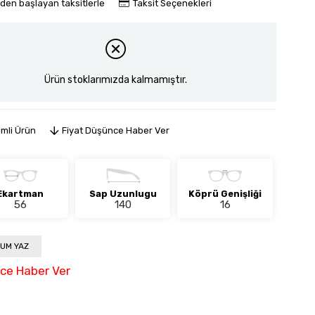
'den başlayan taksitlerle
Taksit Seçenekleri
Ürün stoklarımızda kalmamıştır.
imli Ürün
Fiyat Düşünce Haber Ver
Ekartman
Sap Uzunlugu
Köprü Genişliği
56
140
16
UM YAZ
nce Haber Ver