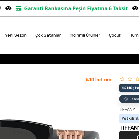
i Bankasına Peşin Fiyatına 6 Taksit
TÜM ALIŞVERİŞ
Yeni Sezon
Çok Satanlar
İndirimli Ürünler
Çocuk
Tüm 
%
10
İndirim
Müşter
Lensi
TIFFANY
Yetkili S
TIFFAN