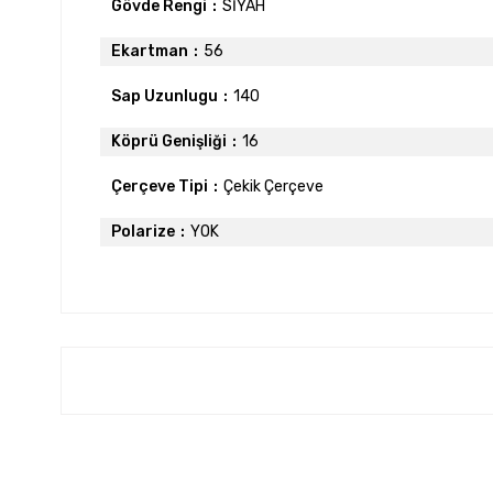
Gövde Rengi
SİYAH
Ekartman
56
Sap Uzunlugu
140
Köprü Genişliği
16
Çerçeve Tipi
Çekik Çerçeve
Polarize
YOK