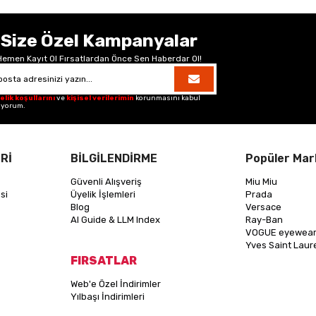
Size Özel Kampanyalar
Hemen Kayıt Ol Fırsatlardan Önce Sen Haberdar Ol!
elik koşullarını
ve
kişisel verilerimin
korunmasını kabul
iyorum.
Rİ
BİLGİLENDİRME
Popüler Mar
Güvenli Alışveriş
Miu Miu
si
Üyelik İşlemleri
Prada
Blog
Versace
AI Guide & LLM Index
Ray-Ban
VOGUE eyewea
Yves Saint Laur
FIRSATLAR
Web'e Özel İndirimler
Yılbaşı İndirimleri