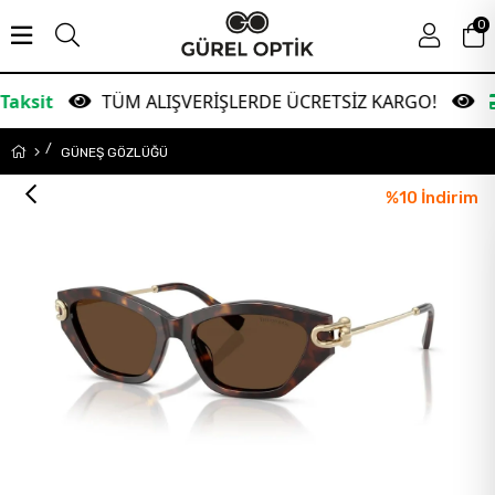
0
TÜM ALIŞVERİŞLERDE ÜCRETSİZ KARGO!
Garant
GÜNEŞ GÖZLÜĞÜ
%
10
İndirim