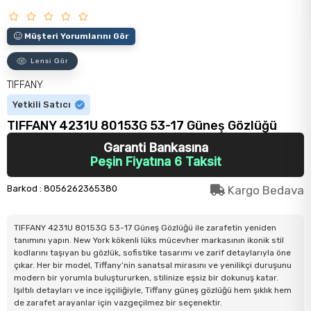
Müşteri Yorumlarını Gör
Lensi Gör
TIFFANY
Yetkili Satıcı
TIFFANY 4231U 80153G 53-17 Güneş Gözlüğü
Garanti Bankasına
Peşin Fiyatına 6 Taksit
Barkod
:
8056262365380
Kargo Bedava
TIFFANY 4231U 80153G 53-17 Güneş Gözlüğü ile zarafetin yeniden
tanımını yapın. New York kökenli lüks mücevher markasının ikonik stil
kodlarını taşıyan bu gözlük, sofistike tasarımı ve zarif detaylarıyla öne
çıkar. Her bir model, Tiffany’nin sanatsal mirasını ve yenilikçi duruşunu
modern bir yorumla buluştururken, stilinize eşsiz bir dokunuş katar.
Işıltılı detayları ve ince işçiliğiyle, Tiffany güneş gözlüğü hem şıklık hem
de zarafet arayanlar için vazgeçilmez bir seçenektir.