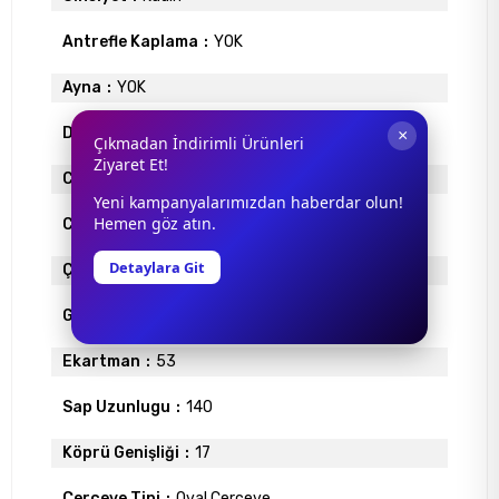
Antrefle Kaplama
YOK
Ayna
YOK
Degrade
YOK
×
Çıkmadan İndirimli Ürünleri
Ziyaret Et!
Cam Materyali
POLİKARBON
Yeni kampanyalarımızdan haberdar olun!
Hemen göz atın.
Cam Rengi
KAHVE
Detaylara Git
Çerçeve Materyali
METAL
Gövde Rengi
KAHVE
Ekartman
53
Sap Uzunlugu
140
Köprü Genişliği
17
Çerçeve Tipi
Oval Çerçeve