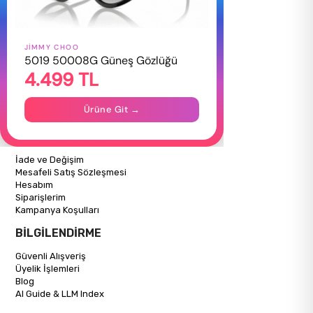
JIMMY CHOO
HAKKIMIZDA
5019 50008G Güneş Gözlüğü
4.499 TL
Hakkımızda
Gizlilik Politikası
İletişim
Ürüne Git →
Mağazalarımız
ALIŞVERİŞ BİLGİLERİ
İade ve Değişim
Mesafeli Satış Sözleşmesi
Hesabım
Siparişlerim
Kampanya Koşulları
BİLGİLENDİRME
Güvenli Alışveriş
Üyelik İşlemleri
Blog
AI Guide & LLM Index