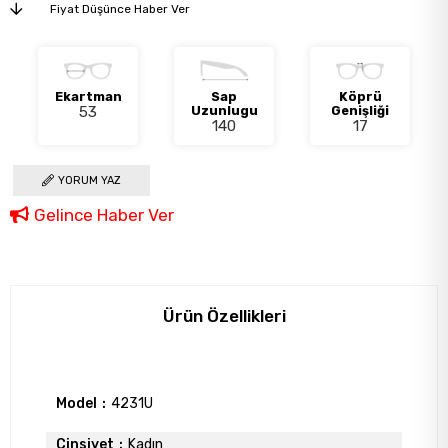
Fiyat Düşünce Haber Ver
Ekartman
Sap
Köprü
53
Uzunlugu
Genişliği
140
17
YORUM YAZ
Gelince Haber Ver
Ürün Özellikleri
Model
4231U
Cinsiyet
Kadın