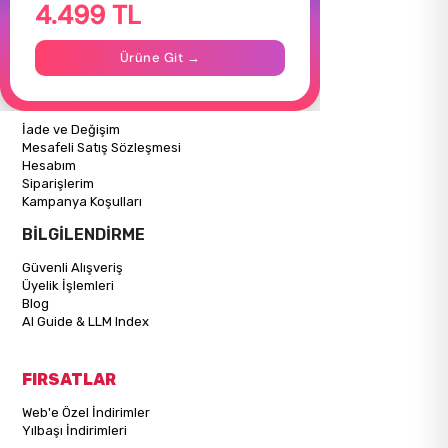
4.499 TL
Hakkımızda
Gizlilik Politikası
İletişim
Ürüne Git →
Mağazalarımız
ALIŞVERİŞ BİLGİLERİ
İade ve Değişim
Mesafeli Satış Sözleşmesi
Hesabım
Siparişlerim
Kampanya Koşulları
BİLGİLENDİRME
Güvenli Alışveriş
Üyelik İşlemleri
Blog
AI Guide & LLM Index
FIRSATLAR
Web'e Özel İndirimler
Yılbaşı İndirimleri