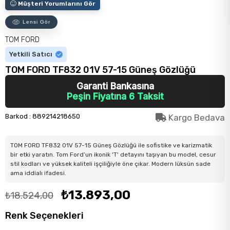
Müşteri Yorumlarını Gör
Lensi Gör
TOM FORD
Yetkili Satıcı
TOM FORD TF832 01V 57-15 Güneş Gözlüğü
Garanti Bankasına
Peşin Fiyatına 6 Taksit
Barkod
:
889214218650
Kargo Bedava
TOM FORD TF832 01V 57-15 Güneş Gözlüğü ile sofistike ve karizmatik
bir etki yaratın. Tom Ford’un ikonik 'T' detayını taşıyan bu model, cesur
stil kodları ve yüksek kaliteli işçiliğiyle öne çıkar. Modern lüksün sade
ama iddialı ifadesi.
₺13.893,00
₺18.524,00
Renk Seçenekleri