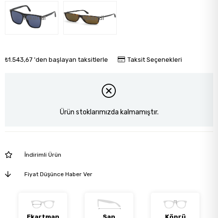
Tükendi
Tükendi
₺1.543,67
'den başlayan taksitlerle
Taksit Seçenekleri
Ürün stoklarımızda kalmamıştır.
İndirimli Ürün
Fiyat Düşünce Haber Ver
Ekartman
Sap
Köprü