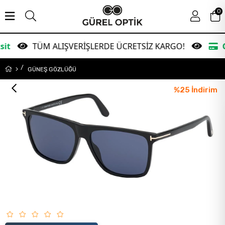
0
TÜM ALIŞVERİŞLERDE ÜCRETSİZ KARGO!
Garanti B
GÜNEŞ GÖZLÜĞÜ
%
25
İndirim