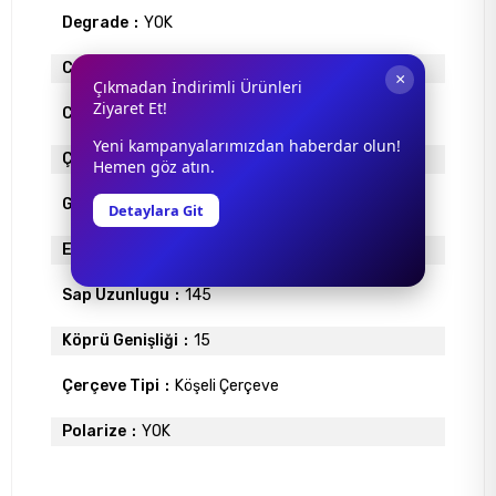
Degrade
YOK
Cam Materyali
ORGANİK
×
Çıkmadan İndirimli Ürünleri
Ziyaret Et!
Cam Rengi
SİYAH
Yeni kampanyalarımızdan haberdar olun!
Çerçeve Materyali
ASETAT
Hemen göz atın.
Gövde Rengi
TRANSPARAN GREY
Detaylara Git
Ekartman
57
Sap Uzunlugu
145
Köprü Genişliği
15
Çerçeve Tipi
Köşeli Çerçeve
Polarize
YOK