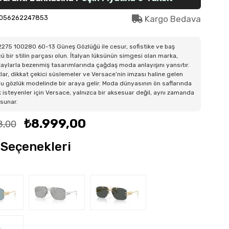
056262247853
Kargo Bedava
275 100280 60-13 Güneş Gözlüğü ile cesur, sofistike ve baş
 bir stilin parçası olun. İtalyan lüksünün simgesi olan marka,
taylarla bezenmiş tasarımlarında çağdaş moda anlayışını yansıtır.
lar, dikkat çekici süslemeler ve Versace’nin imzası haline gelen
bu gözlük modelinde bir araya gelir. Moda dünyasının ön saflarında
 isteyenler için Versace, yalnızca bir aksesuar değil, aynı zamanda
 sunar.
₺8.999,00
8,00
Seçenekleri