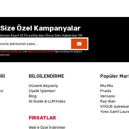
Size Özel Kampanyalar
Hemen Kayıt Ol Fırsatlardan Önce Sen Haberdar Ol!
elik koşullarını
ve
kişisel verilerimin
korunmasını kabul
iyorum.
Rİ
BİLGİLENDİRME
Popüler Mar
Güvenli Alışveriş
Miu Miu
si
Üyelik İşlemleri
Prada
Blog
Versace
AI Guide & LLM Index
Ray-Ban
VOGUE eyewea
Yves Saint Laur
FIRSATLAR
Web'e Özel İndirimler