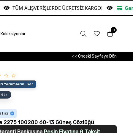
VERİŞLERDE ÜCRETSİZ KARGO!
Garanti Bankasına 
0
Koleksiyonlar
< < Önceki Sayfaya Dön
i Yorumlarını Gör
 Gör
atıcı
e 2275 100280 60-13 Güneş Gözlüğü
Garanti Bankasına
Peşin Fiyatına 6 Taksit