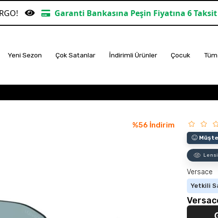
aranti Bankasına Peşin Fiyatına 6 Taksit
TÜM ALIŞ
Yeni Sezon
Çok Satanlar
İndirimli Ürünler
Çocuk
Tüm 
%
56
İndirim
Müşter
Lensi
Versace
Yetkili S
Versac