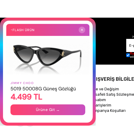
FLASH ÜRÜN
✕
Üy
ed
HAKKIMIZDA
ALIŞVERİŞ BİLGİLE
JIMMY CHOO
5019 50008G Güneş Gözlüğü
Hakkımızda
İade ve Değişim
4.499 TL
Gizlilik Politikası
Mesafeli Satış Sözleşme
İletişim
Hesabım
Mağazalarımız
Siparişlerim
Ürüne Git →
Kampanya Koşulları
Takipte Kal