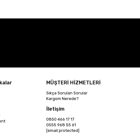
kalar
MÜŞTERİ HİZMETLERİ
Sıkça Sorulan Sorular
Kargom Nerede?
İletişim
r
0850 466 17 17
ent
0555 968 55 61
[email protected]