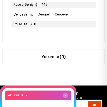
Köprü Genişliği
142
Çerçeve Tipi
Geometrik Çerçeve
Polarize
YOK
Yorumlar
(0)
Size Özel Kampanyalar
FLASH ÜRÜN
✕
Hemen Kayıt Ol Fırsatlardan Önce Sen Haberdar Ol!