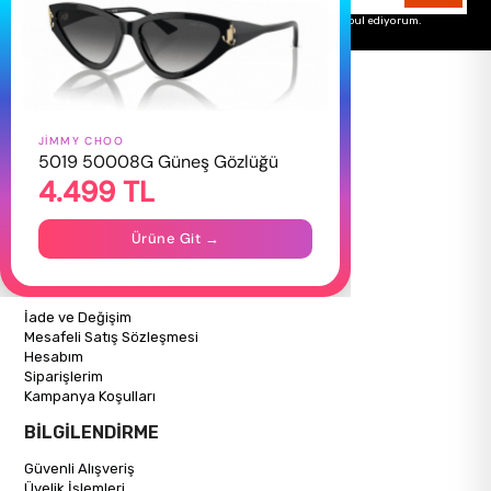
Üyelik koşullarını
ve
kişisel verilerimin
korunmasını kabul ediyorum.
JIMMY CHOO
HAKKIMIZDA
5019 50008G Güneş Gözlüğü
4.499 TL
Hakkımızda
Gizlilik Politikası
İletişim
Ürüne Git →
Mağazalarımız
ALIŞVERİŞ BİLGİLERİ
İade ve Değişim
Mesafeli Satış Sözleşmesi
Hesabım
Siparişlerim
Kampanya Koşulları
BİLGİLENDİRME
Güvenli Alışveriş
Üyelik İşlemleri