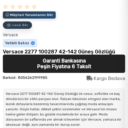
Müşteri Yorumlarını Gör
Lensi Gör
Versace
Yetkili Satıcı
Versace 2277 100287 42-142 Güneş Gözlüğü
Garanti Bankasına
Peşin Fiyatına 6 Taksit
Barkod
:
8056262199985
Kargo Bedava
Versace 2277 100287 42-142 Güneş Gözlüğü ile cesur, sofistike ve baş
döndürücü bir stilin parçası olun. İtalyan lüksünün simgesi olan marka,
ikonik detaylarla bezenmiş tasarımlarında çağdaş moda anlayışını
yansıtır. Güçlü hatlar, dikkat çekici süslemeler ve Versace’nin imzası
haline gelen ihtişam; bu gözlük modelinde bir araya gelir. Moda
dünyasının ön saflarında yer almak isteyenler için Versace, yalnızca bir
aksesuar değil, aynı zamanda bir duruş sunar.