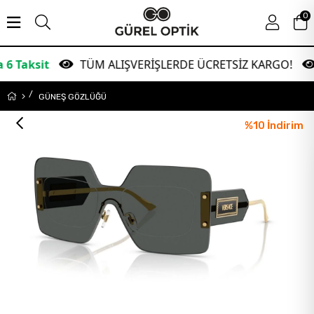
0
TÜM ALIŞVERİŞLERDE ÜCRETSİZ KARGO!
Gar
GÜNEŞ GÖZLÜĞÜ
%
10
İndirim