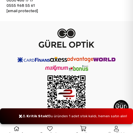
0850 466 17 17
0555 968 55 61
[email protected]
×
⚠ Kritik Stok!
Bu üründen 1 adet stok kaldı, hemen satın alın!
© 2026
www.gureloptik.com.tr
- Tüm Hakları Saklıdır.