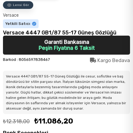
Lensi Gör
Versace
Yetkili Satıcı
Versace 4447 GB1/87 55-17 Güneş Gözlüğü
Garanti Bankasına
Peşin Fiyatına 6 Taksit
Barkod
:
8056597838467
Kargo Bedava
Versace 4447 GB1/87 55-17 Güneş Gözlüğü ile cesur, sofistike ve baş
döndürücü bir stilin parçası olun. İtalyan lüksünün simgesi olan marka,
ikonik detaylarla bezenmiş tasarımlarında çağdaş moda anlayışını
yansıtır. Güçlü hatlar, dikkat çekici süslemeler ve Versace’nin imzası
haline gelen ihtişam; bu gözlük modelinde bir araya gelir. Moda
dünyasının ön saflarında yer almak isteyenler için Versace, yalnızca bir
aksesuar değil, aynı zamanda bir duruş sunar.
₺11.086,20
₺12.318,00