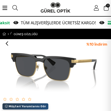
0
TÜM ALIŞVERİŞLERDE ÜCRETSİZ KARGO!
Garant
GÜNEŞ GÖZLÜĞÜ
%
10
İndirim
Müşteri Yorumlarını Gör