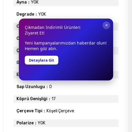
Ayna
YOK
Degrade
YOK
×
Cam Materyali
POLİKARBON
Çıkmadan İndirimli Ürünleri
Ziyaret Et!
Cam Rengi
FÜME
Yeni kampanyalarımızdan haberdar olun!
Hemen göz atın.
Çerçeve Materyali
ENJEKSİYON
Detaylara Git
Gövde Rengi
SİYAH
Ekartman
55
Sap Uzunlugu
0
Köprü Genişliği
17
Çerçeve Tipi
Köşeli Çerçeve
Polarize
YOK