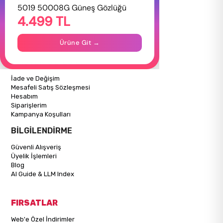
HAKKIMIZDA
5019 50008G Güneş Gözlüğü
4.499 TL
Hakkımızda
Gizlilik Politikası
İletişim
Ürüne Git →
Mağazalarımız
ALIŞVERİŞ BİLGİLERİ
İade ve Değişim
Mesafeli Satış Sözleşmesi
Hesabım
Siparişlerim
Kampanya Koşulları
BİLGİLENDİRME
Güvenli Alışveriş
Üyelik İşlemleri
Blog
AI Guide & LLM Index
FIRSATLAR
Web'e Özel İndirimler