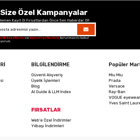
Size Özel Kampanyalar
Hemen Kayıt Ol Fırsatlardan Önce Sen Haberdar Ol!
elik koşullarını
ve
kişisel verilerimin
korunmasını kabul
iyorum.
Rİ
BİLGİLENDİRME
Popüler Mar
Güvenli Alışveriş
Miu Miu
si
Üyelik İşlemleri
Prada
Blog
Versace
AI Guide & LLM Index
Ray-Ban
VOGUE eyewea
Yves Saint Laur
FIRSATLAR
Web'e Özel İndirimler
Yılbaşı İndirimleri