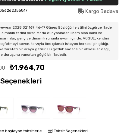
056262355817
Kargo Bedava
wear 2028 321169 46-17 Güneş Gözlüğü ile stilini özgürce ifade
n olmanın tadını çıkar. Moda dünyasından ilham alan canlı ve
sarımlar, genç ve dinamik ruhunla uyum içinde. VOGUE, kendini
eşfetmeyi seven, tarzıyla öne çıkmak isteyen herkes için şıklığı,
ve zarafeti bir araya getirir. Bu gözlük sadece bir aksesuar değil;
 ve duruşunu yansıtan güçlü bir ifadedir.
₺1.964,70
00
Seçenekleri
ndi
Tükendi
Tükendi
en başlayan taksitlerle
Taksit Seçenekleri