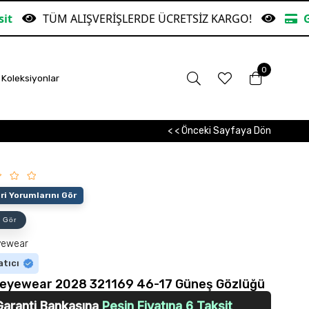
LIŞVERİŞLERDE ÜCRETSİZ KARGO!
Garanti Bankası
0
Koleksiyonlar
< < Önceki Sayfaya Dön
i Yorumlarını Gör
 Gör
yewear
atıcı
eyewear 2028 321169 46-17 Güneş Gözlüğü
Garanti Bankasına
Peşin Fiyatına 6 Taksit