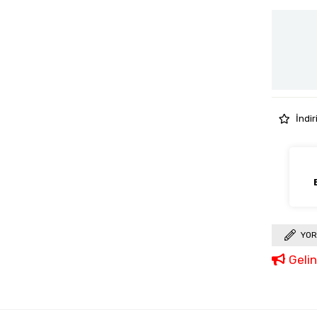
İndir
YOR
Geli