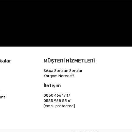
kalar
MÜŞTERİ HİZMETLERİ
Sıkça Sorulan Sorular
Kargom Nerede?
İletişim
r
0850 466 17 17
ent
0555 968 55 61
[email protected]