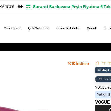
Garanti Bankasına Peşin Fiyatına 6 Taksit
TÜM A
Yeni Sezon
Çok Satanlar
İndirimli Ürünler
Çocuk
Tüm 
%
10
İndirim
Müşter
Lensi
VOGUE e
Yetkili S
VOGUE 