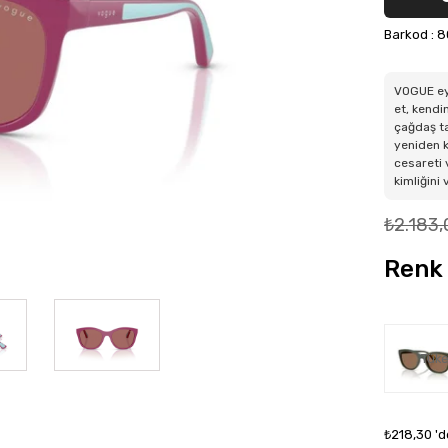
Barkod
:
8
VOGUE eye
et, kendi
çağdaş ta
yeniden k
cesareti 
kimliğini
₺2.183,
Renk 
Tüke
₺218,30
'd