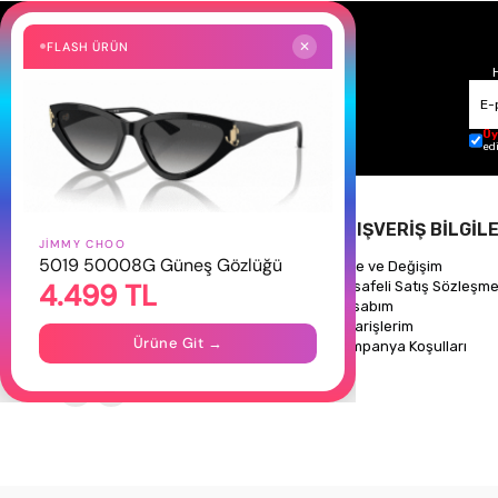
FLASH ÜRÜN
✕
Üy
ed
HAKKIMIZDA
ALIŞVERİŞ BİLGİLE
JIMMY CHOO
5019 50008G Güneş Gözlüğü
Hakkımızda
İade ve Değişim
4.499 TL
Gizlilik Politikası
Mesafeli Satış Sözleşme
İletişim
Hesabım
Mağazalarımız
Siparişlerim
Ürüne Git →
Kampanya Koşulları
Takipte Kal