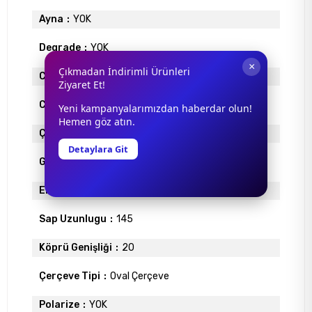
Ayna
YOK
Degrade
YOK
×
Çıkmadan İndirimli Ürünleri
Cam Materyali
ORGANİK
Ziyaret Et!
Cam Rengi
LACİVERT
Yeni kampanyalarımızdan haberdar olun!
Hemen göz atın.
Çerçeve Materyali
METAL
Detaylara Git
Gövde Rengi
GÜMÜŞ
Ekartman
54
Sap Uzunlugu
145
Köprü Genişliği
20
Çerçeve Tipi
Oval Çerçeve
Polarize
YOK