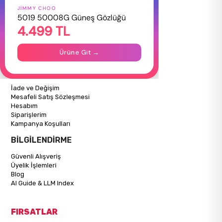
JIMMY CHOO
HAKKIMIZDA
5019 50008G Güneş Gözlüğü
4.499 TL
Hakkımızda
Gizlilik Politikası
İletişim
Ürüne Git →
Mağazalarımız
ALIŞVERİŞ BİLGİLERİ
İade ve Değişim
Mesafeli Satış Sözleşmesi
Hesabım
Siparişlerim
Kampanya Koşulları
BİLGİLENDİRME
Güvenli Alışveriş
Üyelik İşlemleri
Blog
AI Guide & LLM Index
FIRSATLAR