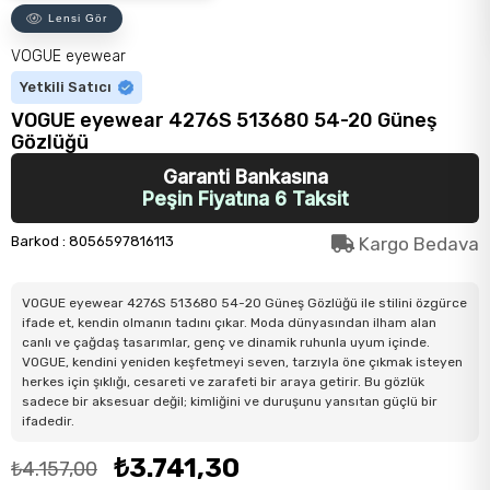
Lensi Gör
VOGUE eyewear
Yetkili Satıcı
VOGUE eyewear 4276S 513680 54-20 Güneş
Gözlüğü
Garanti Bankasına
Peşin Fiyatına 6 Taksit
Barkod
:
8056597816113
Kargo Bedava
VOGUE eyewear 4276S 513680 54-20 Güneş Gözlüğü ile stilini özgürce
ifade et, kendin olmanın tadını çıkar. Moda dünyasından ilham alan
canlı ve çağdaş tasarımlar, genç ve dinamik ruhunla uyum içinde.
VOGUE, kendini yeniden keşfetmeyi seven, tarzıyla öne çıkmak isteyen
herkes için şıklığı, cesareti ve zarafeti bir araya getirir. Bu gözlük
sadece bir aksesuar değil; kimliğini ve duruşunu yansıtan güçlü bir
ifadedir.
₺3.741,30
₺4.157,00