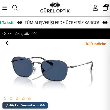
0
TÜM ALIŞVERİŞLERDE ÜCRETSİZ KARGO!
Garan
GÜNEŞ GÖZLÜĞÜ
%
10
İndirim
Müşteri Yorumlarını Gör