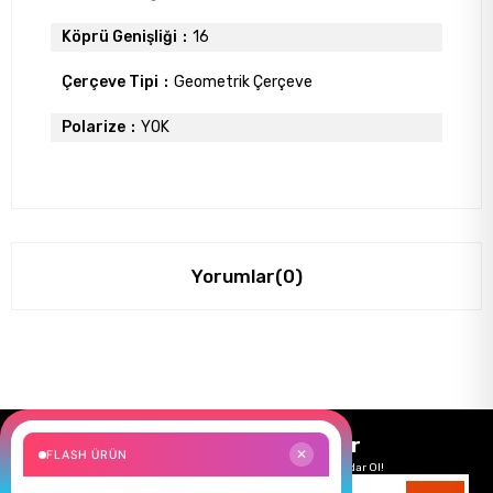
Köprü Genişliği
16
Çerçeve Tipi
Geometrik Çerçeve
Polarize
YOK
Yorumlar
(0)
Size Özel Kampanyalar
FLASH ÜRÜN
✕
Hemen Kayıt Ol Fırsatlardan Önce Sen Haberdar Ol!