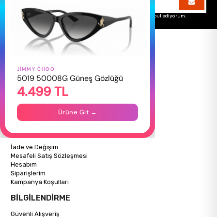
Üyelik koşullarını
ve
kişisel verilerimin
korunmasını kabul ediyorum.
JIMMY CHOO
HAKKIMIZDA
5019 50008G Güneş Gözlüğü
4.499 TL
Hakkımızda
Gizlilik Politikası
İletişim
Ürüne Git →
Mağazalarımız
ALIŞVERİŞ BİLGİLERİ
İade ve Değişim
Mesafeli Satış Sözleşmesi
Hesabım
Siparişlerim
Kampanya Koşulları
BİLGİLENDİRME
Güvenli Alışveriş