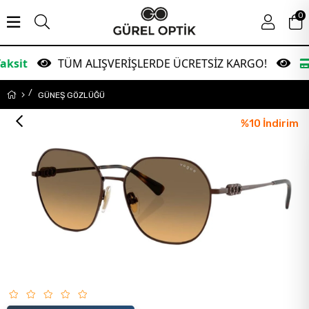
0
TÜM ALIŞVERİŞLERDE ÜCRETSİZ KARGO!
Garanti B
GÜNEŞ GÖZLÜĞÜ
%
10
İndirim