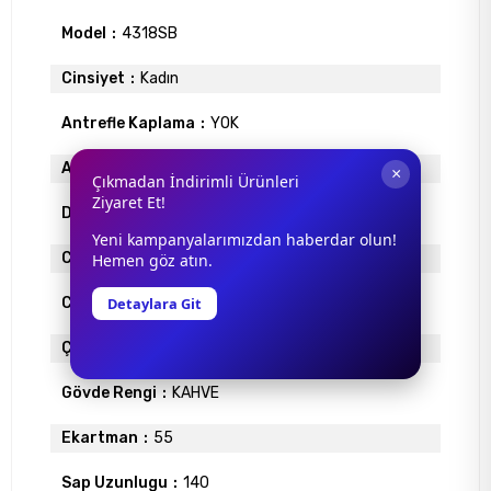
Model
4318SB
Cinsiyet
Kadın
Antrefle Kaplama
YOK
Ayna
YOK
×
Çıkmadan İndirimli Ürünleri
Ziyaret Et!
Degrade
YOK
Yeni kampanyalarımızdan haberdar olun!
Cam Materyali
ORGANİK
Hemen göz atın.
Detaylara Git
Cam Rengi
KAHVE
Çerçeve Materyali
METAL
Gövde Rengi
KAHVE
Ekartman
55
Sap Uzunlugu
140