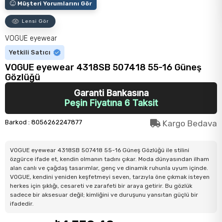
Müşteri Yorumlarını Gör
Lensi Gör
VOGUE eyewear
Yetkili Satıcı
VOGUE eyewear 4318SB 507418 55-16 Güneş
Gözlüğü
Garanti Bankasına
Peşin Fiyatına 6 Taksit
Barkod
:
8056262247877
Kargo Bedava
VOGUE eyewear 4318SB 507418 55-16 Güneş Gözlüğü ile stilini
özgürce ifade et, kendin olmanın tadını çıkar. Moda dünyasından ilham
alan canlı ve çağdaş tasarımlar, genç ve dinamik ruhunla uyum içinde.
VOGUE, kendini yeniden keşfetmeyi seven, tarzıyla öne çıkmak isteyen
herkes için şıklığı, cesareti ve zarafeti bir araya getirir. Bu gözlük
sadece bir aksesuar değil; kimliğini ve duruşunu yansıtan güçlü bir
ifadedir.