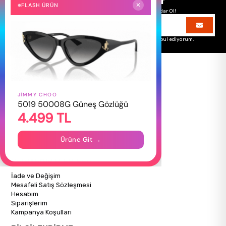
Size Özel Kampanyalar
FLASH ÜRÜN
✕
Hemen Kayıt Ol Fırsatlardan Önce Sen Haberdar Ol!
Üyelik koşullarını
ve
kişisel verilerimin
korunmasını kabul ediyorum.
JIMMY CHOO
HAKKIMIZDA
5019 50008G Güneş Gözlüğü
4.499 TL
Hakkımızda
Gizlilik Politikası
İletişim
Ürüne Git →
Mağazalarımız
ALIŞVERİŞ BİLGİLERİ
İade ve Değişim
Mesafeli Satış Sözleşmesi
Hesabım
Siparişlerim
Kampanya Koşulları