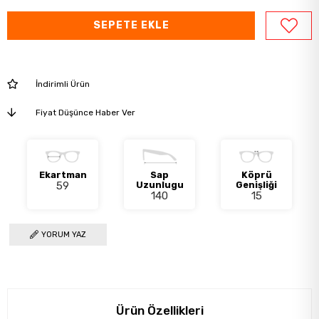
İndirimli Ürün
Fiyat Düşünce Haber Ver
Ekartman
Sap
Köprü
59
Uzunlugu
Genişliği
140
15
YORUM YAZ
Ürün Özellikleri