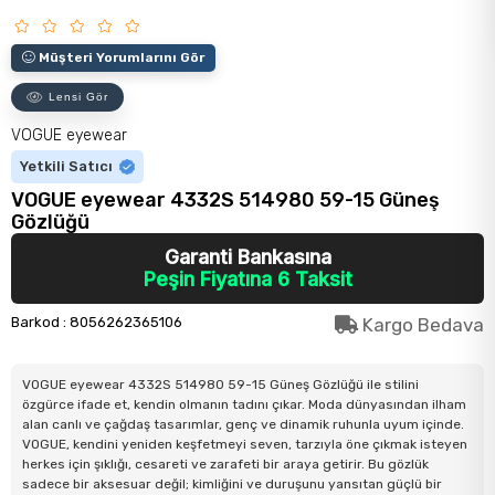
Müşteri Yorumlarını Gör
Lensi Gör
VOGUE eyewear
Yetkili Satıcı
VOGUE eyewear 4332S 514980 59-15 Güneş
Gözlüğü
Garanti Bankasına
Peşin Fiyatına 6 Taksit
Barkod
:
8056262365106
Kargo Bedava
VOGUE eyewear 4332S 514980 59-15 Güneş Gözlüğü ile stilini
özgürce ifade et, kendin olmanın tadını çıkar. Moda dünyasından ilham
alan canlı ve çağdaş tasarımlar, genç ve dinamik ruhunla uyum içinde.
VOGUE, kendini yeniden keşfetmeyi seven, tarzıyla öne çıkmak isteyen
herkes için şıklığı, cesareti ve zarafeti bir araya getirir. Bu gözlük
sadece bir aksesuar değil; kimliğini ve duruşunu yansıtan güçlü bir