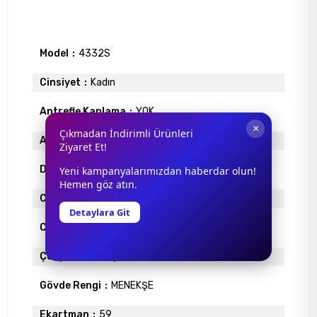
Model
4332S
Cinsiyet
Kadın
Antrefle Kaplama
YOK
×
Çıkmadan İndirimli Ürünleri
Ayna
YOK
Ziyaret Et!
Degrade
YOK
Yeni kampanyalarımızdan haberdar olun!
Hemen göz atın.
Cam Materyali
ORGANİK
Detaylara Git
Cam Rengi
MAVİ
Çerçeve Materyali
METAL
Gövde Rengi
MENEKŞE
Ekartman
59