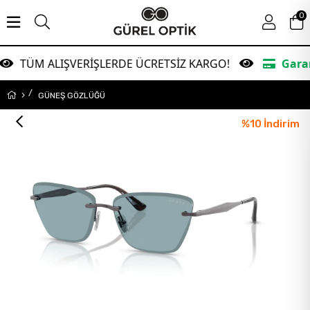
0
ALIŞVERİŞLERDE ÜCRETSİZ KARGO!
Garanti Bankas
GÜNEŞ GÖZLÜĞÜ
%
10
İndirim