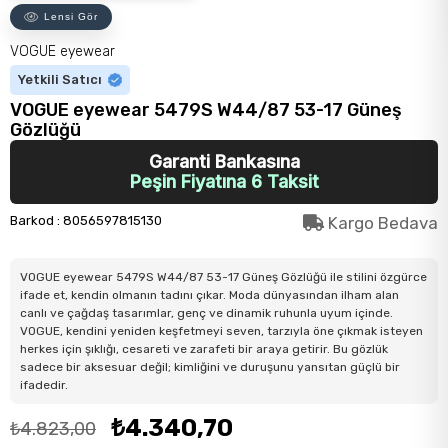
Lensi Gör
VOGUE eyewear
Yetkili Satıcı
VOGUE eyewear 5479S W44/87 53-17 Güneş
Gözlüğü
Garanti Bankasına
Peşin Fiyatına 6 Taksit
Barkod
:
8056597815130
Kargo Bedava
VOGUE eyewear 5479S W44/87 53-17 Güneş Gözlüğü ile stilini özgürce
ifade et, kendin olmanın tadını çıkar. Moda dünyasından ilham alan
canlı ve çağdaş tasarımlar, genç ve dinamik ruhunla uyum içinde.
VOGUE, kendini yeniden keşfetmeyi seven, tarzıyla öne çıkmak isteyen
herkes için şıklığı, cesareti ve zarafeti bir araya getirir. Bu gözlük
sadece bir aksesuar değil; kimliğini ve duruşunu yansıtan güçlü bir
ifadedir.
₺4.340,70
₺4.823,00