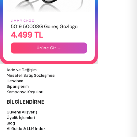
JIMMY CHOO
HAKKIMIZDA
5019 50008G Güneş Gözlüğü
4.499 TL
Hakkımızda
Gizlilik Politikası
İletişim
Ürüne Git →
Mağazalarımız
ALIŞVERİŞ BİLGİLERİ
İade ve Değişim
Mesafeli Satış Sözleşmesi
Hesabım
Siparişlerim
Kampanya Koşulları
BİLGİLENDİRME
Güvenli Alışveriş
Üyelik İşlemleri
Blog
AI Guide & LLM Index