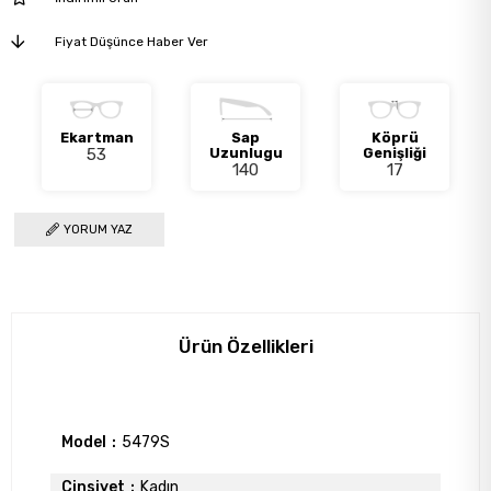
Fiyat Düşünce Haber Ver
Ekartman
Sap
Köprü
53
Uzunlugu
Genişliği
140
17
YORUM YAZ
Ürün Özellikleri
Model
5479S
Cinsiyet
Kadın