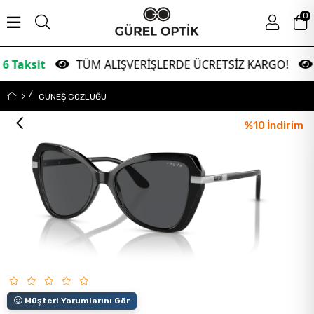
0
TÜM ALIŞVERİŞLERDE ÜCRETSİZ KARGO!
Garan
GÜNEŞ GÖZLÜĞÜ
%
10
İndirim
Müşteri Yorumlarını Gör