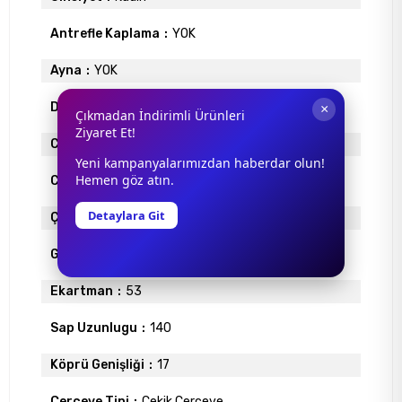
Antrefle Kaplama
YOK
Ayna
YOK
Degrade
YOK
×
Çıkmadan İndirimli Ürünleri
Ziyaret Et!
Cam Materyali
POLİKARBON
Yeni kampanyalarımızdan haberdar olun!
Hemen göz atın.
Cam Rengi
FÜME
Detaylara Git
Çerçeve Materyali
ENJEKSİYON
Gövde Rengi
SİYAH
Ekartman
53
Sap Uzunlugu
140
Köprü Genişliği
17
Çerçeve Tipi
Çekik Çerçeve