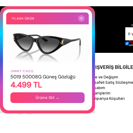
FLASH ÜRÜN
✕
Üy
ed
HAKKIMIZDA
ALIŞVERİŞ BİLGİLE
JIMMY CHOO
5019 50008G Güneş Gözlüğü
Hakkımızda
İade ve Değişim
4.499 TL
Gizlilik Politikası
Mesafeli Satış Sözleşme
İletişim
Hesabım
Mağazalarımız
Siparişlerim
Ürüne Git →
Kampanya Koşulları
Takipte Kal