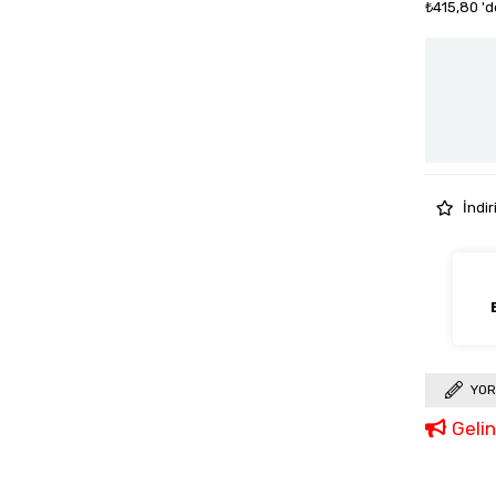
₺415,80
'd
İndir
YOR
Geli