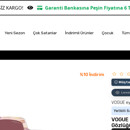
Garanti Bankasına Peşin Fiyatına 6 Taksit
TÜM 
Yeni Sezon
Çok Satanlar
İndirimli Ürünler
Çocuk
Tüm 
%
10
İndirim
Müşter
Lensi
VOGUE e
Yetkili S
VOGUE 
Gözlüğ