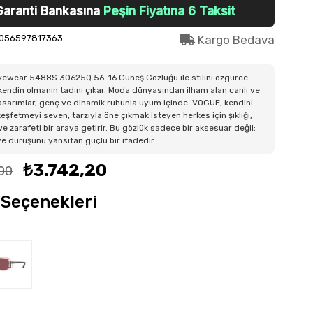
Garanti Bankasına
Peşin Fiyatına 6 Taksit
056597817363
Kargo Bedava
ewear 5488S 30625Q 56-16 Güneş Gözlüğü ile stilini özgürce
 kendin olmanın tadını çıkar. Moda dünyasından ilham alan canlı ve
sarımlar, genç ve dinamik ruhunla uyum içinde. VOGUE, kendini
eşfetmeyi seven, tarzıyla öne çıkmak isteyen herkes için şıklığı,
ve zarafeti bir araya getirir. Bu gözlük sadece bir aksesuar değil;
 ve duruşunu yansıtan güçlü bir ifadedir.
₺3.742,20
00
Seçenekleri
ndi