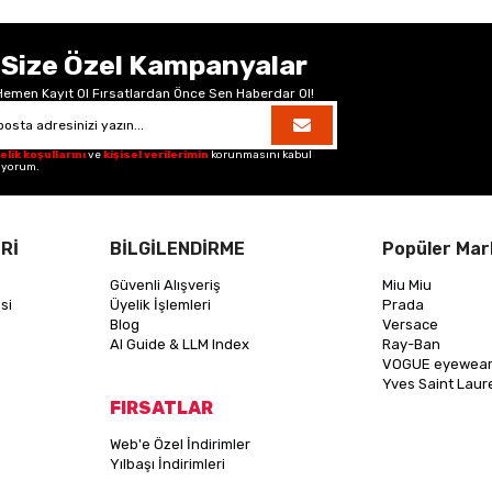
Size Özel Kampanyalar
Hemen Kayıt Ol Fırsatlardan Önce Sen Haberdar Ol!
elik koşullarını
ve
kişisel verilerimin
korunmasını kabul
iyorum.
Rİ
BİLGİLENDİRME
Popüler Mar
Güvenli Alışveriş
Miu Miu
si
Üyelik İşlemleri
Prada
Blog
Versace
AI Guide & LLM Index
Ray-Ban
VOGUE eyewea
Yves Saint Laur
FIRSATLAR
Web'e Özel İndirimler
Yılbaşı İndirimleri