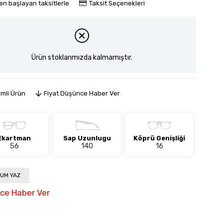
en başlayan taksitlerle
Taksit Seçenekleri
Ürün stoklarımızda kalmamıştır.
imli Ürün
Fiyat Düşünce Haber Ver
Ekartman
Sap Uzunlugu
Köprü Genişliği
56
140
16
UM YAZ
nce Haber Ver