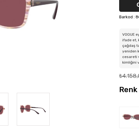
Barkod
:
8
VOGUE ey
ifade et,
çağdaş ta
yeniden k
cesareti 
kimliğini
₺4.158,
Renk 
Tüke