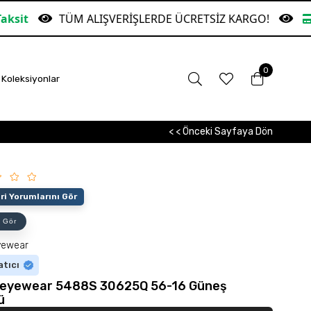
ALIŞVERİŞLERDE ÜCRETSİZ KARGO!
Garanti Banka
0
Koleksiyonlar
< < Önceki Sayfaya Dön
i Yorumlarını Gör
 Gör
yewear
atıcı
eyewear 5488S 30625Q 56-16 Güneş
ü