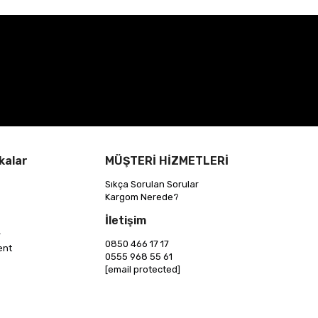
kalar
MÜŞTERİ HİZMETLERİ
Sıkça Sorulan Sorular
Kargom Nerede?
İletişim
r
0850 466 17 17
ent
0555 968 55 61
[email protected]