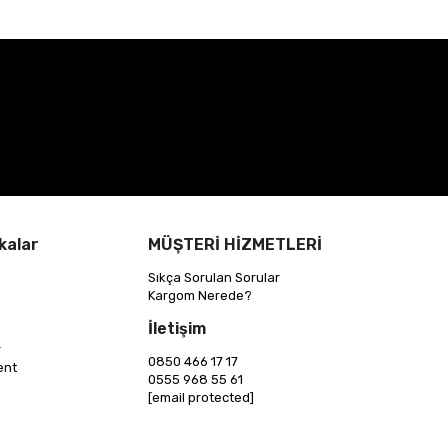
kalar
MÜŞTERİ HİZMETLERİ
Sıkça Sorulan Sorular
Kargom Nerede?
İletişim
r
0850 466 17 17
ent
0555 968 55 61
[email protected]