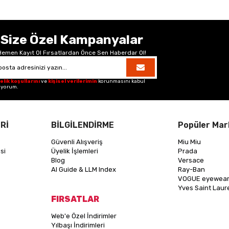
Size Özel Kampanyalar
Hemen Kayıt Ol Fırsatlardan Önce Sen Haberdar Ol!
elik koşullarını
ve
kişisel verilerimin
korunmasını kabul
iyorum.
Rİ
BİLGİLENDİRME
Popüler Mar
Güvenli Alışveriş
Miu Miu
si
Üyelik İşlemleri
Prada
Blog
Versace
AI Guide & LLM Index
Ray-Ban
VOGUE eyewea
Yves Saint Laur
FIRSATLAR
Web'e Özel İndirimler
Yılbaşı İndirimleri