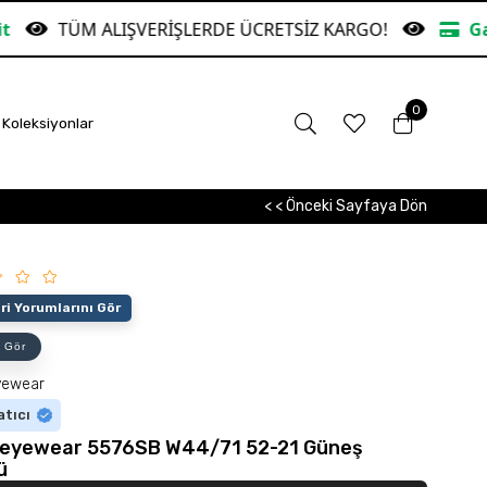
ŞVERİŞLERDE ÜCRETSİZ KARGO!
Garanti Bankasına
0
Koleksiyonlar
< < Önceki Sayfaya Dön
i Yorumlarını Gör
 Gör
yewear
atıcı
eyewear 5576SB W44/71 52-21 Güneş
ü