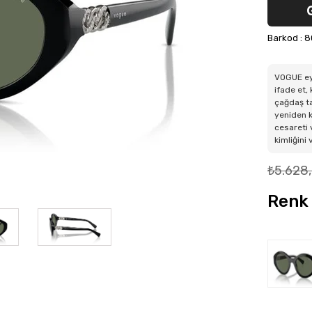
Barkod
:
8
VOGUE ey
ifade et,
çağdaş ta
yeniden k
cesareti 
kimliğini
₺5.628
Renk 