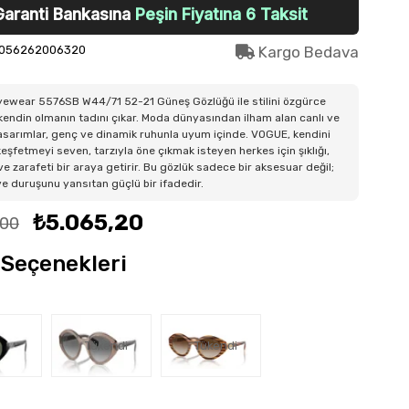
Garanti Bankasına
Peşin Fiyatına 6 Taksit
056262006320
Kargo Bedava
ewear 5576SB W44/71 52-21 Güneş Gözlüğü ile stilini özgürce
 kendin olmanın tadını çıkar. Moda dünyasından ilham alan canlı ve
sarımlar, genç ve dinamik ruhunla uyum içinde. VOGUE, kendini
eşfetmeyi seven, tarzıyla öne çıkmak isteyen herkes için şıklığı,
ve zarafeti bir araya getirir. Bu gözlük sadece bir aksesuar değil;
 ve duruşunu yansıtan güçlü bir ifadedir.
₺5.065,20
,00
Seçenekleri
Tükendi
Tükendi