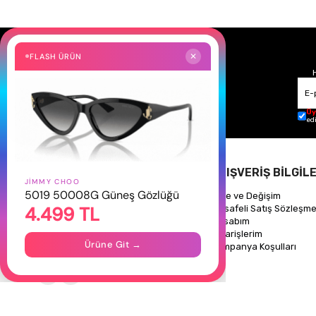
FLASH ÜRÜN
✕
Üy
ed
HAKKIMIZDA
ALIŞVERİŞ BİLGİLE
JIMMY CHOO
5019 50008G Güneş Gözlüğü
Hakkımızda
İade ve Değişim
4.499 TL
Gizlilik Politikası
Mesafeli Satış Sözleşme
İletişim
Hesabım
Mağazalarımız
Siparişlerim
Ürüne Git →
Kampanya Koşulları
Takipte Kal