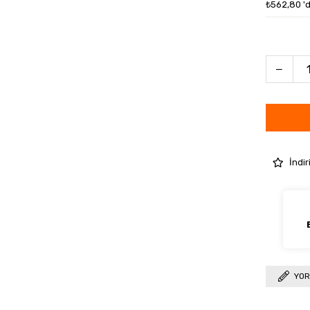
₺562,80
'
İndir
YOR