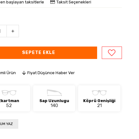
den başlayan taksitlerle
Taksit Seçenekleri
imli Ürün
Fiyat Düşünce Haber Ver
Ekartman
Sap Uzunlugu
Köprü Genişliği
52
140
21
UM YAZ