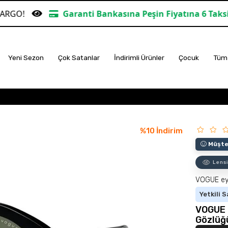
Garanti Bankasına Peşin Fiyatına 6 Taksit
TÜM ALI
Yeni Sezon
Çok Satanlar
İndirimli Ürünler
Çocuk
Tüm 
%
10
İndirim
Müşter
Lensi
VOGUE e
Yetkili S
VOGUE 
Gözlüğ