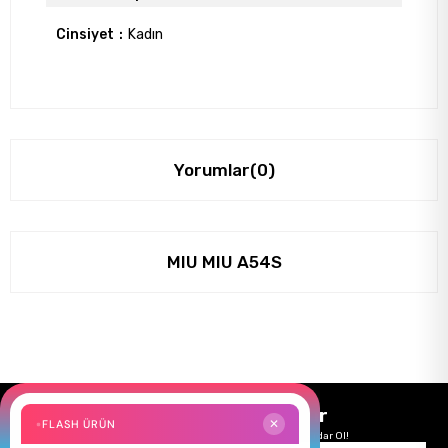
Cinsiyet
Kadın
Yorumlar
(0)
MIU MIU A54S
Size Özel Kampanyalar
FLASH ÜRÜN
✕
Hemen Kayıt Ol Fırsatlardan Önce Sen Haberdar Ol!