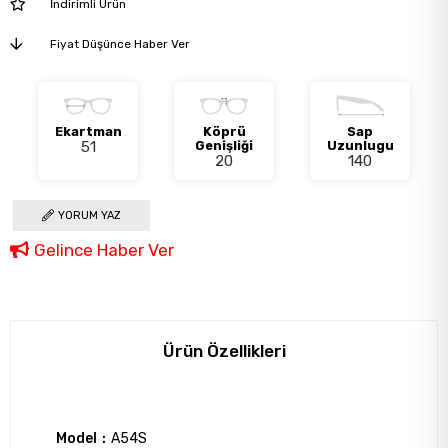
İndirimli Ürün
Fiyat Düşünce Haber Ver
Ekartman
Köprü
Sap
51
Genişliği
Uzunlugu
20
140
YORUM YAZ
Gelince Haber Ver
Ürün Özellikleri
Model
A54S