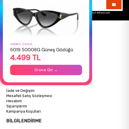
Üyelik koşullarını
ve
kişisel verilerimin
korunmasını kabul ediyorum.
JIMMY CHOO
HAKKIMIZDA
5019 50008G Güneş Gözlüğü
4.499 TL
Hakkımızda
Gizlilik Politikası
İletişim
Ürüne Git →
Mağazalarımız
ALIŞVERİŞ BİLGİLERİ
İade ve Değişim
Mesafeli Satış Sözleşmesi
Hesabım
Siparişlerim
Kampanya Koşulları
BİLGİLENDİRME