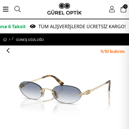
0
sit
TÜM ALIŞVERİŞLERDE ÜCRETSİZ KARGO!
G
GÜNEŞ GÖZLÜĞÜ
%
10
İndirim