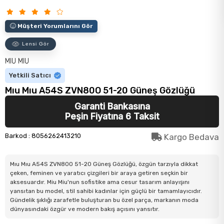
Müşteri Yorumlarını Gör
Lensi Gör
MIU MIU
Yetkili Satıcı
Mıu Mıu A54S ZVN80O 51-20 Güneş Gözlüğü
Garanti Bankasına
Peşin Fiyatına 6 Taksit
Barkod
:
8056262413210
Kargo Bedava
Mıu Mıu A54S ZVN80O 51-20 Güneş Gözlüğü, özgün tarzıyla dikkat
çeken, feminen ve yaratıcı çizgileri bir araya getiren seçkin bir
aksesuardır. Miu Miu'nun sofistike ama cesur tasarım anlayışını
yansıtan bu model, stil sahibi kadınlar için güçlü bir tamamlayıcıdır.
Gündelik şıklığı zarafetle buluşturan bu özel parça, markanın moda
dünyasındaki özgür ve modern bakış açısını yansıtır.