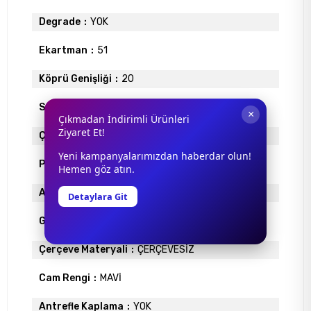
Degrade
YOK
Ekartman
51
Köprü Genişliği
20
Sap Uzunlugu
140
×
Çıkmadan İndirimli Ürünleri
Ziyaret Et!
Çerçeve Tipi
Faset (Çerçevesiz)
Yeni kampanyalarımızdan haberdar olun!
Polarize
YOK
Hemen göz atın.
Ayna
YOK
Detaylara Git
Gövde Rengi
ALTIN
Çerçeve Materyali
ÇERÇEVESİZ
Cam Rengi
MAVİ
Antrefle Kaplama
YOK