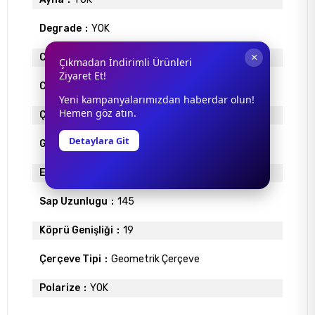
Degrade
YOK
×
Cam Materyali
ORGANİK
Çıkmadan İndirimli Ürünleri
Ziyaret Et!
Cam Rengi
MAVİ
Yeni kampanyalarımızdan haberdar olun!
Hemen göz atın.
Çerçeve Materyali
METAL
Detaylara Git
Gövde Rengi
KAHVE
Ekartman
56
Sap Uzunlugu
145
Köprü Genişliği
19
Çerçeve Tipi
Geometrik Çerçeve
Polarize
YOK