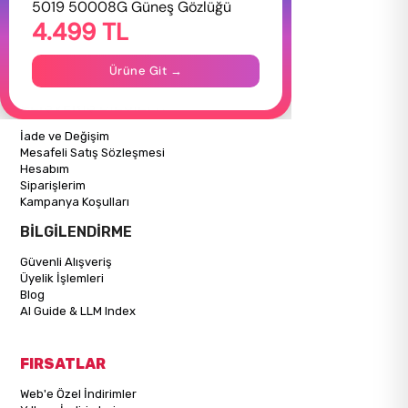
5019 50008G Güneş Gözlüğü
4.499 TL
Hakkımızda
Gizlilik Politikası
İletişim
Ürüne Git →
Mağazalarımız
ALIŞVERİŞ BİLGİLERİ
İade ve Değişim
Mesafeli Satış Sözleşmesi
Hesabım
Siparişlerim
Kampanya Koşulları
BİLGİLENDİRME
Güvenli Alışveriş
Üyelik İşlemleri
Blog
AI Guide & LLM Index
FIRSATLAR
Web'e Özel İndirimler