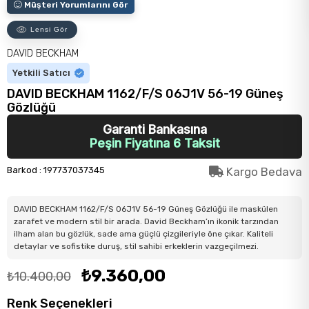
Müşteri Yorumlarını Gör
Lensi Gör
DAVID BECKHAM
Yetkili Satıcı
DAVID BECKHAM 1162/F/S 06J1V 56-19 Güneş
Gözlüğü
Garanti Bankasına
Peşin Fiyatına 6 Taksit
Barkod
:
197737037345
Kargo Bedava
DAVID BECKHAM 1162/F/S 06J1V 56-19 Güneş Gözlüğü ile maskülen
zarafet ve modern stil bir arada. David Beckham’ın ikonik tarzından
ilham alan bu gözlük, sade ama güçlü çizgileriyle öne çıkar. Kaliteli
detaylar ve sofistike duruş, stil sahibi erkeklerin vazgeçilmezi.
₺9.360,00
₺10.400,00
Renk Seçenekleri