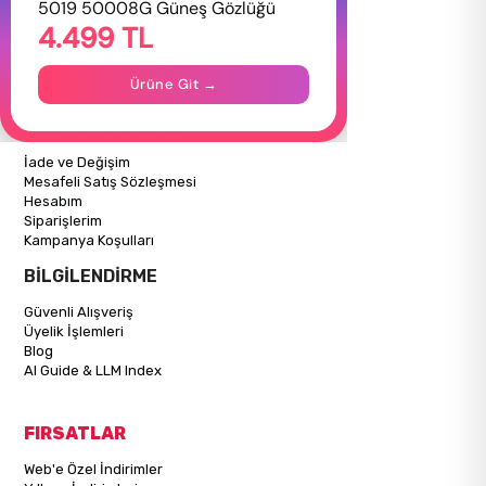
5019 50008G Güneş Gözlüğü
4.499 TL
Hakkımızda
Gizlilik Politikası
İletişim
Ürüne Git →
Mağazalarımız
ALIŞVERİŞ BİLGİLERİ
İade ve Değişim
Mesafeli Satış Sözleşmesi
Hesabım
Siparişlerim
Kampanya Koşulları
BİLGİLENDİRME
Güvenli Alışveriş
Üyelik İşlemleri
Blog
AI Guide & LLM Index
FIRSATLAR
Web'e Özel İndirimler