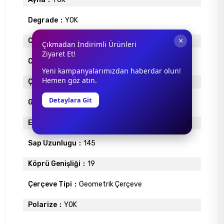
Degrade
YOK
×
Cam Materyali
ORGANİK
Çıkmadan İndirimli Ürünleri
Ziyaret Et!
Cam Rengi
YEŞİL
Yeni kampanyalarımızdan haberdar olun!
Hemen göz atın.
Çerçeve Materyali
METAL
Detaylara Git
Gövde Rengi
KAHVE
Ekartman
56
Sap Uzunlugu
145
Köprü Genişliği
19
Çerçeve Tipi
Geometrik Çerçeve
Polarize
YOK