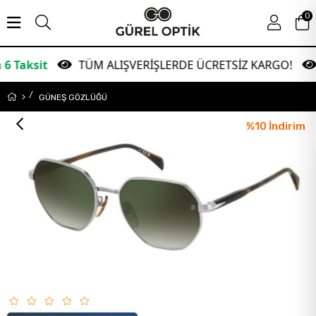
0
TÜM ALIŞVERİŞLERDE ÜCRETSİZ KARGO!
Gar
GÜNEŞ GÖZLÜĞÜ
%
10
İndirim