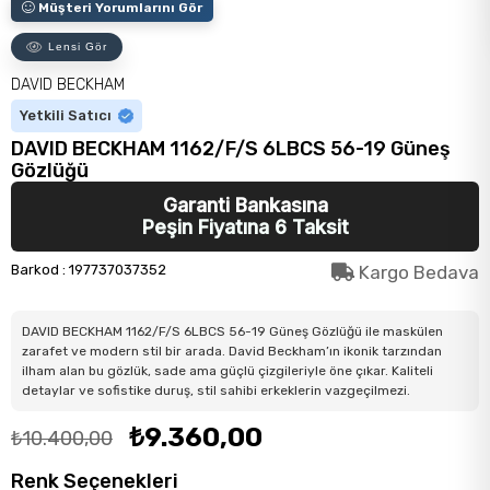
Müşteri Yorumlarını Gör
Lensi Gör
DAVID BECKHAM
Yetkili Satıcı
DAVID BECKHAM 1162/F/S 6LBCS 56-19 Güneş
Gözlüğü
Garanti Bankasına
Peşin Fiyatına 6 Taksit
Barkod
:
197737037352
Kargo Bedava
DAVID BECKHAM 1162/F/S 6LBCS 56-19 Güneş Gözlüğü ile maskülen
zarafet ve modern stil bir arada. David Beckham’ın ikonik tarzından
ilham alan bu gözlük, sade ama güçlü çizgileriyle öne çıkar. Kaliteli
detaylar ve sofistike duruş, stil sahibi erkeklerin vazgeçilmezi.
₺9.360,00
₺10.400,00
Renk Seçenekleri