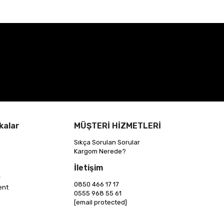
kalar
MÜŞTERİ HİZMETLERİ
Sıkça Sorulan Sorular
Kargom Nerede?
İletişim
r
0850 466 17 17
ent
0555 968 55 61
[email protected]