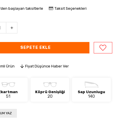
'den başlayan taksitlerle
Taksit Seçenekleri
imli Ürün
Fiyat Düşünce Haber Ver
Ekartman
Köprü Genişliği
Sap Uzunlugu
51
20
140
UM YAZ