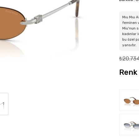
Mıu Mıu 
feminen v
Miu'nun s
kadınlar 
bu özel p
yansıtır.
₺20.73
Renk 
Tüke