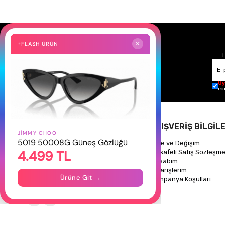
FLASH ÜRÜN
✕
Üy
ed
HAKKIMIZDA
ALIŞVERİŞ BİLGİLE
JIMMY CHOO
5019 50008G Güneş Gözlüğü
Hakkımızda
İade ve Değişim
4.499 TL
Gizlilik Politikası
Mesafeli Satış Sözleşme
İletişim
Hesabım
Mağazalarımız
Siparişlerim
Ürüne Git →
Kampanya Koşulları
Takipte Kal