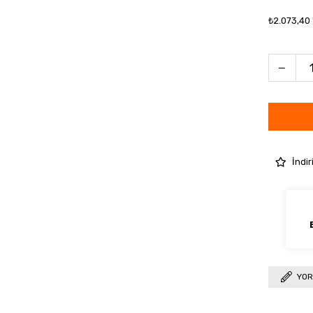
₺2.073,40
İndir
YOR