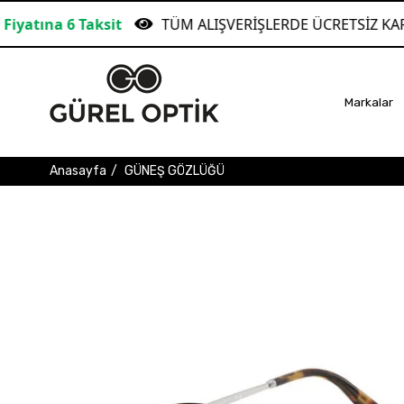
sit
TÜM ALIŞVERİŞLERDE ÜCRETSİZ KARGO!
G
Markalar
Anasayfa
GÜNEŞ GÖZLÜĞÜ