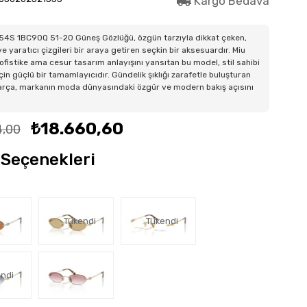
Kargo Bedava
A54S 1BC90Q 51-20 Güneş Gözlüğü, özgün tarzıyla dikkat çeken,
e yaratıcı çizgileri bir araya getiren seçkin bir aksesuardır. Miu
ofistike ama cesur tasarım anlayışını yansıtan bu model, stil sahibi
için güçlü bir tamamlayıcıdır. Gündelik şıklığı zarafetle buluşturan
arça, markanın moda dünyasındaki özgür ve modern bakış açısını
₺18.660,60
4,00
Seçenekleri
Tükendi
Tükendi
ndi