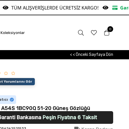
VERİŞLERDE ÜCRETSİZ KARGO!
Garanti Bankasına 
0
Koleksiyonlar
< < Önceki Sayfaya Dön
i Yorumlarını Gör
atıcı
u A54S 1BC90Q 51-20 Güneş Gözlüğü
Garanti Bankasına
Peşin Fiyatına 6 Taksit
056262521533