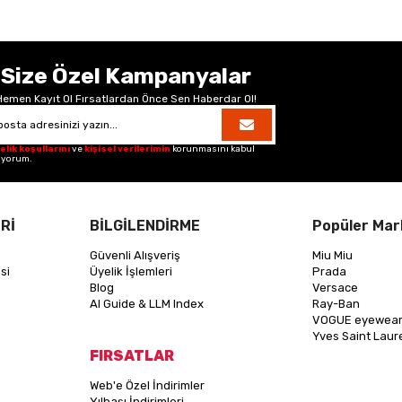
Size Özel Kampanyalar
Hemen Kayıt Ol Fırsatlardan Önce Sen Haberdar Ol!
elik koşullarını
ve
kişisel verilerimin
korunmasını kabul
iyorum.
Rİ
BİLGİLENDİRME
Popüler Mar
Güvenli Alışveriş
Miu Miu
si
Üyelik İşlemleri
Prada
Blog
Versace
AI Guide & LLM Index
Ray-Ban
VOGUE eyewea
Yves Saint Laur
FIRSATLAR
Web'e Özel İndirimler
Yılbaşı İndirimleri