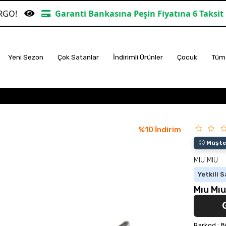
aranti Bankasına Peşin Fiyatına 6 Taksit
TÜM ALIŞ
Yeni Sezon
Çok Satanlar
İndirimli Ürünler
Çocuk
Tüm 
%
10
İndirim
Müşter
MIU MIU
Yetkili S
Mıu Mı
Barkod
:
8