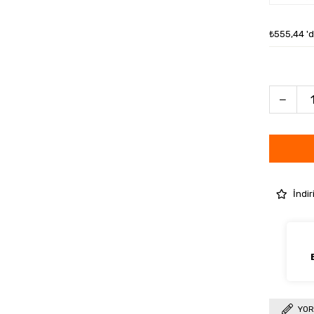
₺555,44
'
İndir
YOR