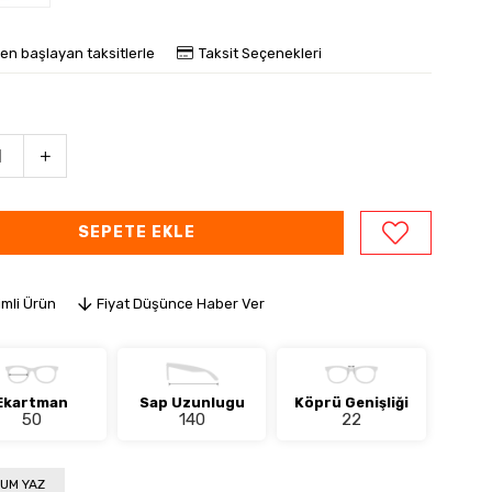
den başlayan taksitlerle
Taksit Seçenekleri
imli Ürün
Fiyat Düşünce Haber Ver
Ekartman
Sap Uzunlugu
Köprü Genişliği
50
140
22
UM YAZ