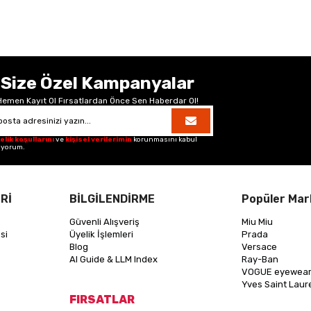
Size Özel Kampanyalar
Hemen Kayıt Ol Fırsatlardan Önce Sen Haberdar Ol!
elik koşullarını
ve
kişisel verilerimin
korunmasını kabul
iyorum.
Rİ
BİLGİLENDİRME
Popüler Mar
Güvenli Alışveriş
Miu Miu
si
Üyelik İşlemleri
Prada
Blog
Versace
AI Guide & LLM Index
Ray-Ban
VOGUE eyewea
Yves Saint Laur
FIRSATLAR