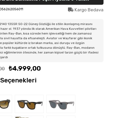
056262056011
Kargo Bedava
140 1355R 50-22 Güneş Gözlüğü ile stilin ikonlaşmış mirasını
hazır ol. 1937 yılında ilk olarak Amerikan Hava Kuvvetleri pilotları
ştirilen Ray-Ban, kısa sürede hem işlevselliği hem de zamansız
la sivil hayatta da efsaneleşti. Aviator ve Wayfarer gibi ikonik
e popüler kültürde iz bırakan marka, asi duruşu ve özgün
la farklı kuşakların ortak tutkusuna dönüştü. Ray-Ban, modanın
ici eğilimlerinin ötesinde, her zaman kişisel tarzın güçlü bir ifadesi
aşardı
₺4.999,00
00
Seçenekleri
ndi