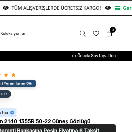
ERİŞLERDE ÜCRETSİZ KARGO!
Garanti Bankasına P
0
Koleksiyonlar
< < Önceki Sayfaya Dön
i Yorumlarını Gör
 Gör
atıcı
n 2140 1355R 50-22 Güneş Gözlüğü
Garanti Bankasına
Peşin Fiyatına 6 Taksit