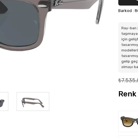
Barkod
:
8
Ray-ban 2
taşımaya 
için geli
tasarımıy
modellerl
tasarımıy
gelip geç
olmayı b
₺7.535,
Renk 
Tüke