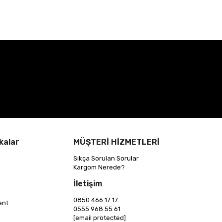
kalar
MÜŞTERİ HİZMETLERİ
Sıkça Sorulan Sorular
Kargom Nerede?
İletişim
r
0850 466 17 17
ent
0555 968 55 61
[email protected]