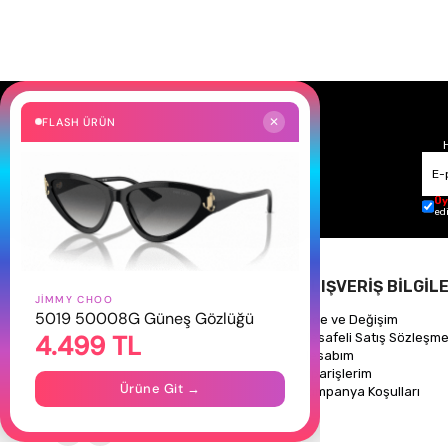
FLASH ÜRÜN
✕
Üy
ed
HAKKIMIZDA
ALIŞVERİŞ BİLGİLE
JIMMY CHOO
5019 50008G Güneş Gözlüğü
Hakkımızda
İade ve Değişim
4.499 TL
Gizlilik Politikası
Mesafeli Satış Sözleşme
İletişim
Hesabım
Mağazalarımız
Siparişlerim
Ürüne Git →
Kampanya Koşulları
Takipte Kal