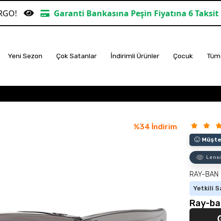
ranti Bankasına Peşin Fiyatına 6 Taksit
TÜM ALIŞV
Yeni Sezon
Çok Satanlar
İndirimli Ürünler
Çocuk
Tüm 
%
34
İndirim
Müşter
Lensi
RAY-BAN
Yetkili S
Ray-ba