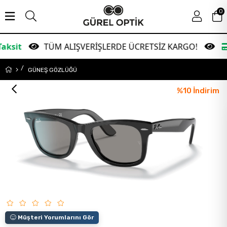
0
TÜM ALIŞVERİŞLERDE ÜCRETSİZ KARGO!
Garanti 
GÜNEŞ GÖZLÜĞÜ
%
10
İndirim
Müşteri Yorumlarını Gör