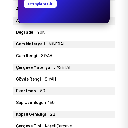
Detaylara Git
Antrefle Kaplama
YOK
Ayna
YOK
Degrade
YOK
Cam Materyali
MİNERAL
Cam Rengi
SİYAH
Çerçeve Materyali
ASETAT
Gövde Rengi
SİYAH
Ekartman
50
Sap Uzunlugu
150
Köprü Genişliği
22
Çerçeve Tipi
Köşeli Çerçeve