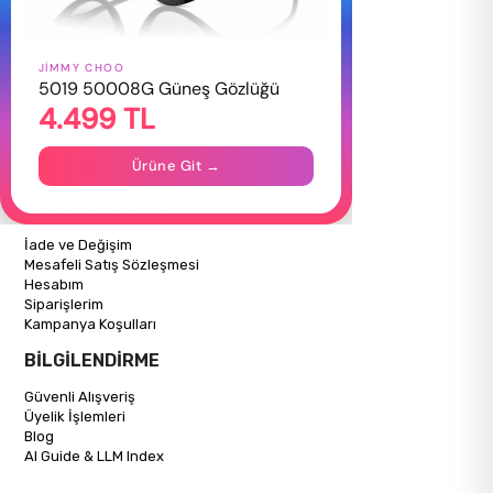
JIMMY CHOO
HAKKIMIZDA
5019 50008G Güneş Gözlüğü
4.499 TL
Hakkımızda
Gizlilik Politikası
İletişim
Ürüne Git →
Mağazalarımız
ALIŞVERİŞ BİLGİLERİ
İade ve Değişim
Mesafeli Satış Sözleşmesi
Hesabım
Siparişlerim
Kampanya Koşulları
BİLGİLENDİRME
Güvenli Alışveriş
Üyelik İşlemleri
Blog
AI Guide & LLM Index