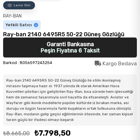
Lensi Gör
RAY-BAN
Yetkili Satıcı
Ray-ban 2140 6495R5 50-22 Güneş Gözlüğü
Garanti Bankasına
Peşin Fiyatına 6 Taksit
Barkod
:
8056597243254
Kargo Bedava
Ray-ban 2140 6495R5 50-22 Güneş Gözlüğü ile stilin ikonlaşmış
mirasını taşımaya hazır ol. 1937 yılında ilk olarak Amerikan Hava
Kuvvetleri pilotları için geliştirilen Ray-Ban, kısa sürede hem işlevselliği
hem de zamansız tasarımıyla sivil hayatta da efsaneleşti. Aviator ve
Wayfarer gibi ikonik modellerle popüler kültürde iz bırakan marka, asi
duruşu ve özgün tasarımıyla farklı kuşakların ortak tutkusuna dönüştü.
Ray-Ban, modanın gelip geçici eğilimlerinin ötesinde, her zaman kişisel
tarzın güçlü bir ifadesi olmayı başardı
₺7.798,50
₺8.665,00